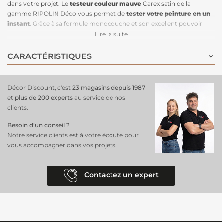
dans votre projet. Le
testeur couleur mauve
Carex satin de la
gamme RIPOLIN Déco vous permet de
tester votre peinture en un
instant
. Grâce à sa formule monocouche et son excellent pouvoir
opacifiant, cette peinture s'applique aisément sur les murs, les
Lire la suite
boiseries et les radiateurs. Laissez-vous envoûter par la douceur du
mauve Carex, une teinte élégante et apaisante qui apportera une
CARACTÉRISTIQUES
touche de sérénité et de raffinement à votre intérieur. Disponible en
plusieurs teintes, ce
testeur de peinture Ripolin
est
idéal pour vos
essais sur les murs
. Décor Discount est le meilleur endroit
où
Décor Discount, c'est
23 magasins depuis 1987
acheter un testeur de peinture
pour trouver toutes les teintes dont
et
plus de 200 experts
au service de nos
vous rêviez. Testez le mauve carex grâce à cet échantillon Ripolin et
clients.
simplifiez vos futurs travaux de décoration.
Besoin d’un conseil ?
Notre service clients est à votre écoute pour
vous accompagner dans vos projets.
Contactez un expert