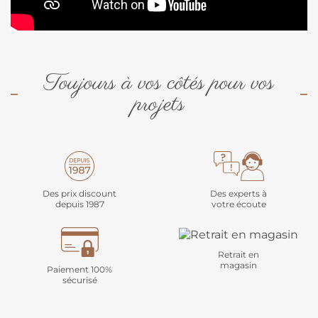
Toujours à vos côtés pour vos
projets
Des prix discount
Des experts à
depuis 1987
votre écoute
Retrait en
magasin
Paiement 100%
sécurisé