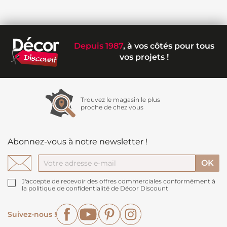
Depuis 1987
, à vos côtés pour tous
vos projets !
Trouvez le magasin le plus
proche de chez vous
Abonnez-vous à notre newsletter !
J'accepte de recevoir des offres commerciales conformément à
la politique de confidentialité de Décor Discount
Facebook
YouTube
Pinterest
Instagram
Suivez-nous !