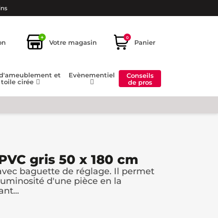
ins
+
0
on
Votre magasin
Panier
 d'ameublement et
Evènementiel
Conseils
toile cirée
de pros
 PVC gris 50 x 180 cm
avec baguette de réglage. Il permet
luminosité d'une pièce en la
nt...