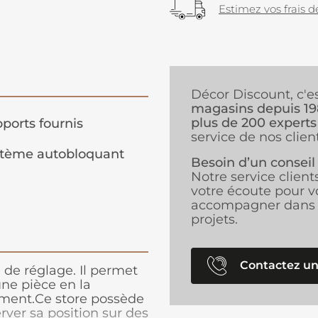
Estimez vos frais de
Décor Discount, c'e
magasins depuis 1
plus de 200 experts
ports fournis
service de nos client
tème autobloquant
Besoin d’un conseil
Notre service client
votre écoute pour v
accompagner dans 
projets.
Contactez un
 de réglage. Il permet
une pièce en la
ement.Ce store possède
ver sa position sur des