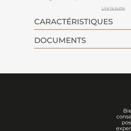
fenêtres oscillo-battantes.
Lire la suite
CARACTÉRISTIQUES
DOCUMENTS
Bi
conse
pos
exper