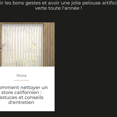
ir les bons gestes et avoir une jolie pelouse artifici
verte toute l'année !
Store
omment nettoyer un
store californien :
astuces et conseils
d'entretien