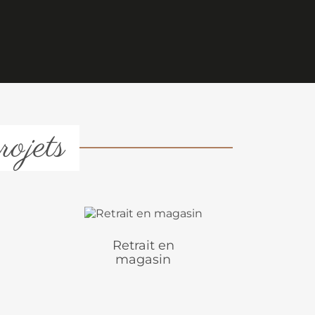
rojets
Retrait en
magasin