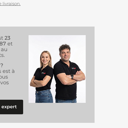
 livraison.
st
23
987
et
au
s.
 ?
s est à
ous
vos
 expert