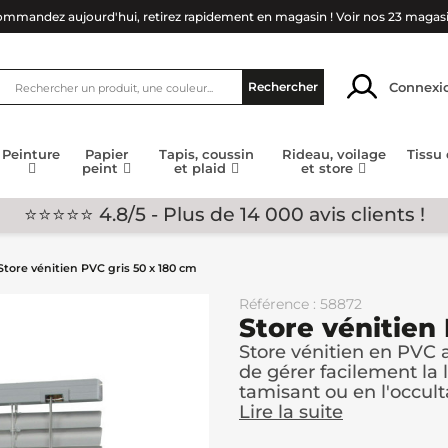
mmandez aujourd'hui, retirez rapidement en magasin !
Voir nos 23 magas
Connexi
Rechercher
Peinture
Papier
Tapis, coussin
Rideau, voilage
Tissu
peint
et plaid
et store
⭐⭐⭐⭐⭐ 4.8/5 - Plus de 14 000 avis clients !
Store vénitien PVC gris 50 x 180 cm
Référence : 58872
Store vénitien
Store vénitien en PVC 
de gérer facilement la 
tamisant ou en l'occulta
Lire la suite