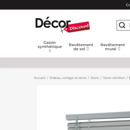
Co
Gazon
Revêtement
Revêtement
synthétique
de sol
mural
Accueil
Rideau, voilage et store
Store
Store vénitien