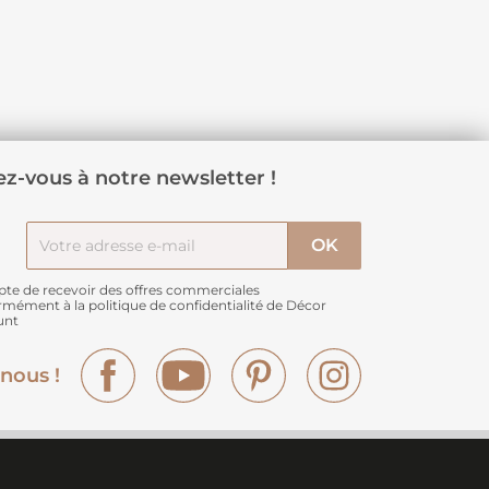
z-vous à notre newsletter !
pte de recevoir des offres commerciales
rmément à
la politique de confidentialité de Décor
unt
Facebook
YouTube
Pinterest
Instagram
nous !