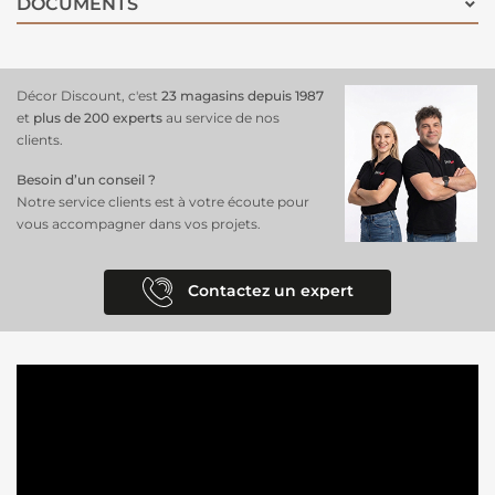
DOCUMENTS
Décor Discount, c'est
23 magasins depuis 1987
et
plus de 200 experts
au service de nos
clients.
Besoin d’un conseil ?
Notre service clients est à votre écoute pour
vous accompagner dans vos projets.
Contactez un expert