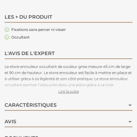
LES + DU PRODUIT
Fixations sans percer ni visser
Occultant
L'AVIS DE L'EXPERT
Le store enrouleur occultant de couleur grise mesure 45 cm de large
et 90 cm de hauteur. Le store enrouleur est facile à mettre en place et
à utiliser grâce à sa légèreté et son côté pratique. Le store enrouleur
occultant permet l’obscurité dans une pièce grâce à sa toile
occultante. Idéal pour les chambres à coucher.
Lire la suite
CARACTÉRISTIQUES
AVIS