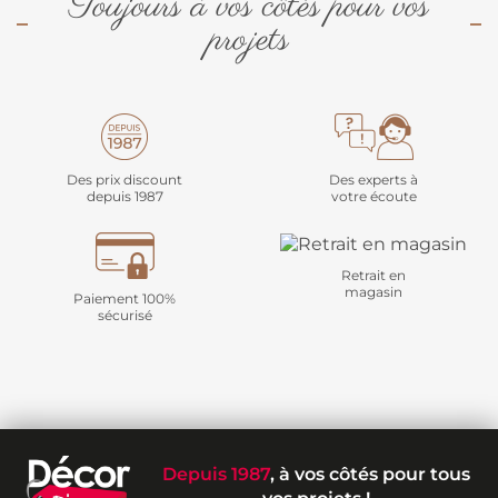
Toujours à vos côtés pour vos
projets
Des prix discount
Des experts à
depuis 1987
votre écoute
Retrait en
magasin
Paiement 100%
sécurisé
Depuis 1987
, à vos côtés pour tous