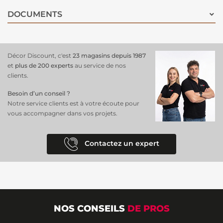
DOCUMENTS
Décor Discount, c'est
23 magasins depuis 1987
et
plus de 200 experts
au service de nos
clients.
Besoin d’un conseil ?
Notre service clients est à votre écoute pour
vous accompagner dans vos projets.
Contactez un expert
NOS CONSEILS
DE PROS