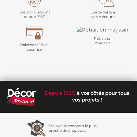
Des prix discount
Des experts à
depuis 1987
votre écoute
Retrait en
magasin
Paiement 100%
sécurisé
Depuis 1987
, à vos côtés pour tous
vos projets !
Trouvez le magasin le plus
proche de chez vous