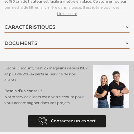
et 180 cm de hauteur est facile à mettre en place. Ce store enrouleur
permettra de filtrer la lumière dans la pièce. Il est idéale pour des
intérieurs ou des extérieurs abrités. Ne pas laisser dans une pièce
Lire la suite
humide ou au contact direct de la pluie !
CARACTÉRISTIQUES
DOCUMENTS
Décor Discount, c'est
23 magasins depuis 1987
et
plus de 200 experts
au service de nos
clients.
Besoin d’un conseil ?
Notre service clients est à votre écoute pour
vous accompagner dans vos projets.
Contactez un expert