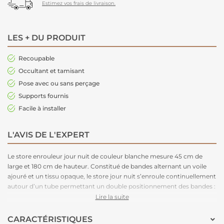
Estimez vos frais de livraison.
LES + DU PRODUIT
Recoupable
Occultant et tamisant
Pose avec ou sans perçage
Supports fournis
Facile à installer
L'AVIS DE L'EXPERT
Le store enrouleur jour nuit de couleur blanche mesure 45 cm de
large et 180 cm de hauteur. Constitué de bandes alternant un voile
ajouré et un tissu opaque, le store jour nuit s’enroule continuellement
autour d’un tube permettant un double positionnement des bandes :
Superposition du voile sur voile = grande luminosité et transparence.
Lire la suite
Superposition du tissu sur tissu ou voile sur tissu = opacité et faible
luminosité.
CARACTÉRISTIQUES