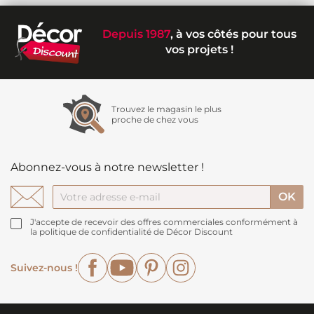
Depuis 1987
, à vos côtés pour tous
vos projets !
Trouvez le magasin le plus
proche de chez vous
Abonnez-vous à notre newsletter !
J'accepte de recevoir des offres commerciales conformément à
la politique de confidentialité de Décor Discount
Facebook
YouTube
Pinterest
Instagram
Suivez-nous !