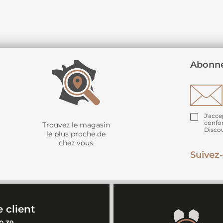
Abonne
J'acce
confo
Trouvez le magasin
Disco
le plus proche de
chez vous
Suivez-
 client
0 39