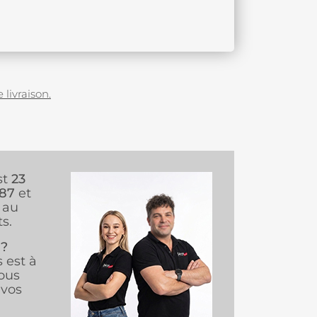
 livraison.
st
23
987
et
au
s.
 ?
s est à
ous
vos