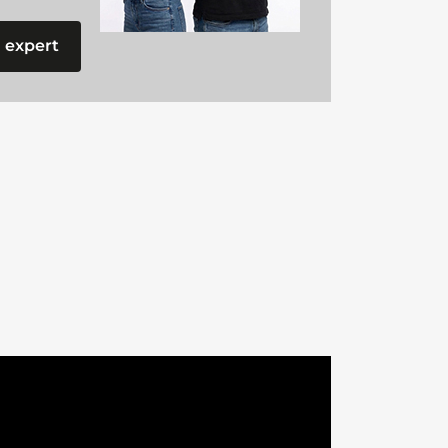
 expert