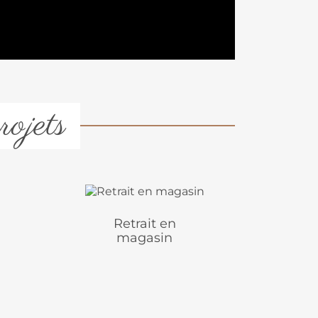
rojets
Retrait en
magasin