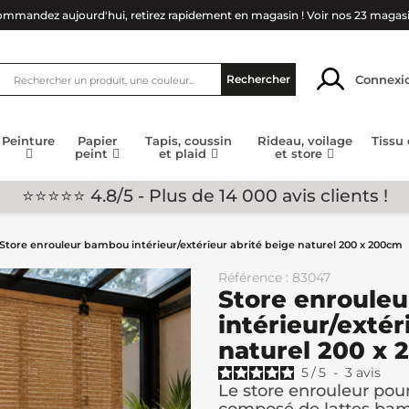
mmandez aujourd'hui, retirez rapidement en magasin !
Voir nos 23 magas
Connexi
Rechercher
Peinture
Papier
Tapis, coussin
Rideau, voilage
Tissu
peint
et plaid
et store
⭐⭐⭐⭐⭐ 4.8/5 - Plus de 14 000 avis clients !
Store enrouleur bambou intérieur/extérieur abrité beige naturel 200 x 200cm
Référence : 83047
Store enroule
intérieur/extér
naturel 200 x
5
/
5
-
3
avis
Le store enrouleur pour 