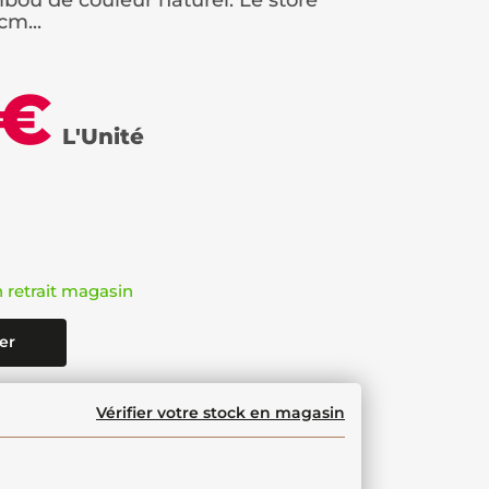
ou de couleur naturel. Le store
m...
 €
L'Unité
n retrait magasin
er
Vérifier votre stock en magasin