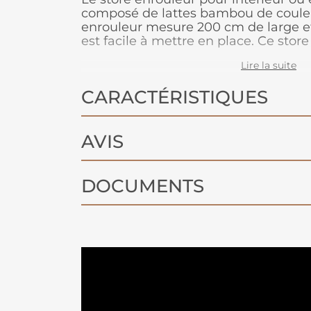
composé de lattes bambou de couleur
enrouleur mesure 200 cm de large e
est facile à mettre en place. Ce stor
de filtrer la lumière dans la pièce. Il
Lire la suite
intérieurs ou des extérieurs abrités.
pièce humide ou au contact direct de 
CARACTÉRISTIQUES
AVIS
DOCUMENTS