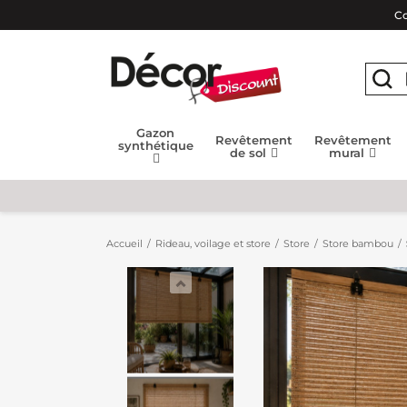
Co
Gazon
Revêtement
Revêtement
synthétique
de sol
mural
Accueil
Rideau, voilage et store
Store
Store bambou