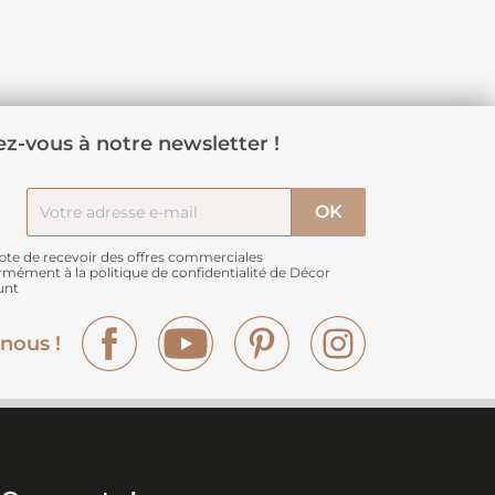
z-vous à notre newsletter !
pte de recevoir des offres commerciales
rmément à
la politique de confidentialité de Décor
unt
Facebook
YouTube
Pinterest
Instagram
nous !