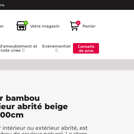
ins
+
0
on
Votre magasin
Panier
 d'ameublement et
Evènementiel
Conseils
toile cirée
de pros
ur bambou
ieur abrité beige
 200cm
intérieur ou extérieur abrité, est