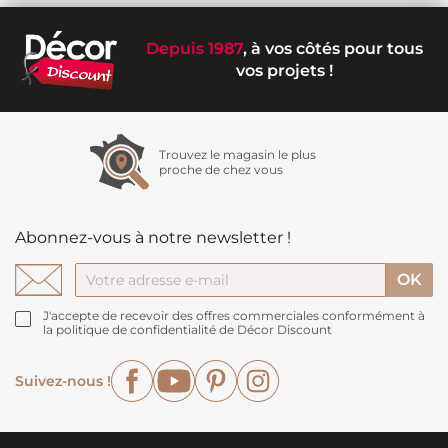
Depuis 1987
, à vos côtés pour tous
vos projets !
Trouvez le magasin le plus
proche de chez vous
Abonnez-vous à notre newsletter !
J'accepte de recevoir des offres commerciales conformément à
la politique de confidentialité de Décor Discount
Facebook
YouTube
Pinterest
Instagram
Suivez-nous !