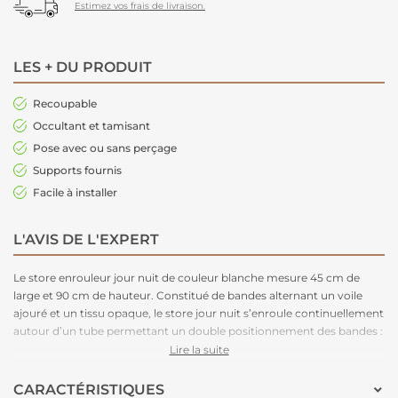
Estimez vos frais de livraison.
LES + DU PRODUIT
Recoupable
Occultant et tamisant
Pose avec ou sans perçage
Supports fournis
Facile à installer
L'AVIS DE L'EXPERT
Le store enrouleur jour nuit de couleur blanche mesure 45 cm de
large et 90 cm de hauteur. Constitué de bandes alternant un voile
ajouré et un tissu opaque, le store jour nuit s’enroule continuellement
autour d’un tube permettant un double positionnement des bandes :
Superposition du voile sur voile = grande luminosité et transparence.
Lire la suite
Superposition du tissu sur tissu ou voile sur tissu = opacité et faible
luminosité.
CARACTÉRISTIQUES