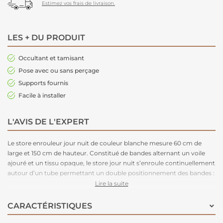
Estimez vos frais de livraison.
LES + DU PRODUIT
Occultant et tamisant
Pose avec ou sans perçage
Supports fournis
Facile à installer
L'AVIS DE L'EXPERT
Le store enrouleur jour nuit de couleur blanche mesure 60 cm de
large et 150 cm de hauteur. Constitué de bandes alternant un voile
ajouré et un tissu opaque, le store jour nuit s’enroule continuellement
autour d’un tube permettant un double positionnement des bandes :
Superposition du voile sur voile = grande luminosité et transparence.
Lire la suite
Superposition du tissu sur tissu ou voile sur tissu = opacité et faible
luminosité.
CARACTÉRISTIQUES