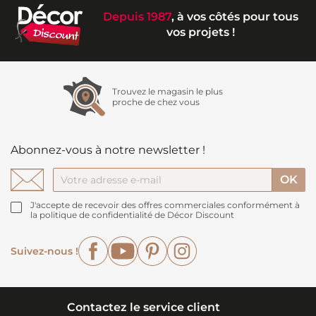
Depuis 1987
, à vos côtés pour tous
vos projets !
Trouvez le magasin le plus
proche de chez vous
Abonnez-vous à notre newsletter !
J'accepte de recevoir des offres commerciales conformément à
la politique de confidentialité de Décor Discount
Facebook
YouTube
Pinterest
Instagram
Suivez-nous !
Contactez le service client