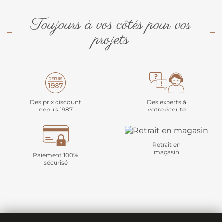
Toujours à vos côtés pour vos
projets
Des prix discount
Des experts à
depuis 1987
votre écoute
Retrait en
magasin
Paiement 100%
sécurisé