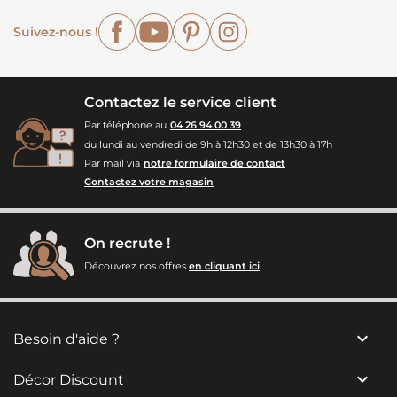
Facebook
YouTube
Pinterest
Instagram
Suivez-nous !
Contactez le service client
Par téléphone au
04 26 94 00 39
du lundi au vendredi de 9h à 12h30 et de 13h30 à 17h
Par mail via
notre formulaire de contact
Contactez votre magasin
On recrute !
Découvrez nos offres
en cliquant ici

Besoin d'aide ?

Décor Discount