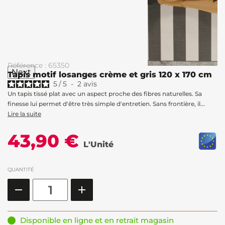
Référence : 65350
Next
Tapis motif losanges crème et gris 120 x 170 cm
5
/
5
-
2
avis
Un tapis tissé plat avec un aspect proche des fibres naturelles. Sa
finesse lui permet d'être très simple d'entretien. Sans frontière, il...
Lire la suite
43,90 €
L'Unité
QUANTITÉ
Disponible en ligne et en retrait magasin