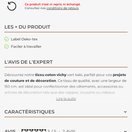
Ce produit n'est ni repris ni échangé.
Consultez nos
conditions de retours
LES + DU PRODUIT
Label Oeko-tex
Faciler à travailler
L'AVIS DE L'EXPERT
Découvrez notre
tissu coton vichy
vert kaki, parfait pour vos
projets
de couture et de décoration
. Ce tissu de qualité, avec une largeur de
150 cm, est idéal pour confectionner des vêtements, accessoires ou
articles de décoration tels que des nappes, coussins ou rideaux.
Le motif
vichy à carreaux
est particulièrement tendance, combinant
Lire la suite
un style rétro et moderne pour un look intemporel ! Très prisé dans
les collections actuelles, il apporte une touche à la fois chic et
CARACTÉRISTIQUES
décontractée à vos créations.
Facile à travailler et agréable au toucher
, ce tissu en coton Oeko-
Tex est le choix parfait pour des pièces élégantes et dans l'air du
AVIS
5
/
5
-
2
AVIS