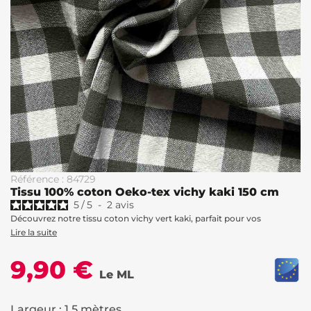
Référence : 84729
Tissu 100% coton Oeko-tex vichy kaki 150 cm
5
/
5
-
2
avis
Découvrez notre tissu coton vichy vert kaki, parfait pour vos
Lire la suite
9,90 €
Le ML
Largeur : 1.5 mètres