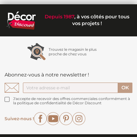
Depuis 1987
, à vos côtés pour tous
vos projets !
Trouvez le magasin le plus
proche de chez vous
Abonnez-vous à notre newsletter !
J'accepte de recevoir des offres commerciales conformément à
la politique de confidentialité de Décor Discount
Facebook
YouTube
Pinterest
Instagram
Suivez-nous !