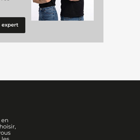
 expert
 en
oisir,
vous
 les