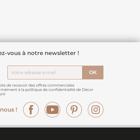
z-vous à notre newsletter !
pte de recevoir des offres commerciales
rmément à
la politique de confidentialité de Décor
unt
Facebook
YouTube
Pinterest
Instagram
nous !