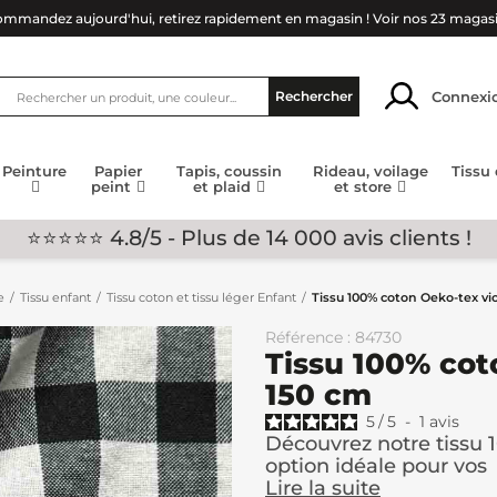
mmandez aujourd'hui, retirez rapidement en magasin !
Voir nos 23 magas
Connexi
Rechercher
Peinture
Papier
Tapis, coussin
Rideau, voilage
Tissu
peint
et plaid
et store
⭐⭐⭐⭐⭐ 4.8/5 - Plus de 14 000 avis clients !
e
Tissu enfant
Tissu coton et tissu léger Enfant
Tissu 100% coton Oeko-tex vi
Référence : 84730
Tissu 100% cot
150 cm
5
/
5
-
1
avis
Découvrez notre tissu 
option idéale pour vos
Lire la suite