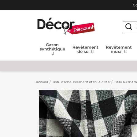
Co
Gazon
Revêtement
Revêtement
synthétique
de sol
mural
Accueil
Tissu d'ameublement et toile cirée
Tissu au mètr