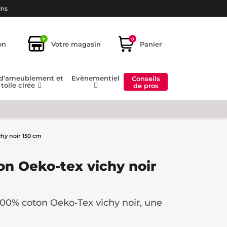
ins
+
0
on
Votre magasin
Panier
 d'ameublement et
Evènementiel
Conseils
toile cirée
de pros
chy noir 150 cm
on Oeko-tex vichy noir
100% coton Oeko-Tex vichy noir, une