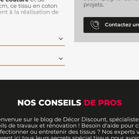
projets.
cm, ce tissu en coton
nt à la réalisation de
coratifs
comme des
Contactez un
n incontournable de la
 saison. Il allie un
offrant un look
s.
ler, ce tissu en
coton
des pièces à la fois
es vos envies créatives.
NOS CONSEILS
DE PROS
envenue sur le blog de Décor Discount, spécialiste
ils de travaux et rénovation ! Besoin d'aide pour ch
fectionner ou entretenir des tissus ? Nos experts 
èrent ici tous leurs secrets spécial tissus pour avoir