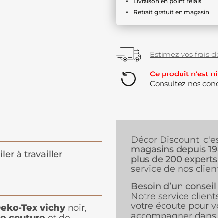
Livraison en point relais
Retrait gratuit en magasin
Estimez vos frais de
Ce produit n'est ni
Consultez nos
cond
Décor Discount, c'e
magasins depuis 1
iler à travailler
plus de 200 experts
service de nos client
Besoin d’un conseil
Notre service client
votre écoute pour v
Oeko-Tex vichy
noir,
accompagner dans 
de couture
et de