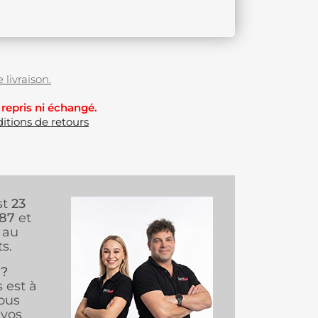
 livraison.
 repris ni échangé.
itions de retours
st
23
987
et
au
s.
 ?
s est à
ous
vos