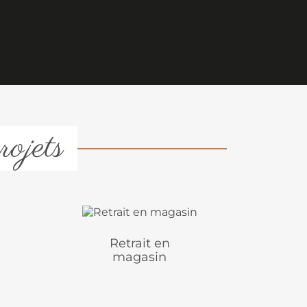
rojets
Retrait en
magasin