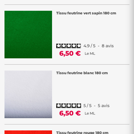
Tissu feutrine vert sapin 180 cm
4.9
/
5
-
8
avis
6,50 €
Le ML
Tissu feutrine blanc 180 cm
5
/
5
-
5
avis
6,50 €
Le ML
Tissu feutrine rouge 180 cm