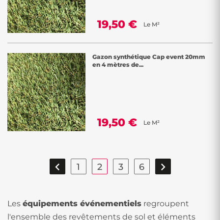
19,50 €
Le M²
Gazon synthétique Cap event 20mm
en 4 mètres de...
19,50 €
Le M²


1
2
3
6
Les
équipements événementiels
regroupent
l'ensemble des revêtements de sol et éléments