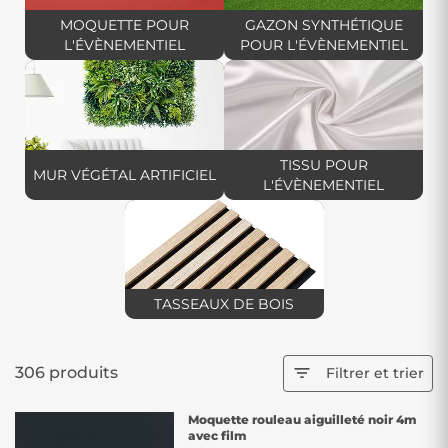
professionnels élégants et fonctionnels.
MOQUETTE POUR
GAZON SYNTHÉTIQUE
L'ÉVÈNEMENTIEL
POUR L'ÉVÈNEMENTIEL
TISSU POUR
MUR VÉGÉTAL ARTIFICIEL
L'ÉVÈNEMENTIEL
TASSEAUX DE BOIS
306 produits

Filtrer et trier
Moquette rouleau aiguilleté noir 4m
avec film