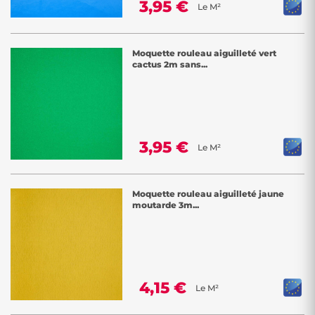
3,95 €
Le M²
Moquette rouleau aiguilleté vert
cactus 2m sans...
3,95 €
Le M²
Moquette rouleau aiguilleté jaune
moutarde 3m...
4,15 €
Le M²