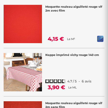
Moquette rouleau aiguilleté rouge vif
2m avec film
4,15 €
Le M²
Nappe imprimé vichy rouge 140 cm
4.7
/
5
-
6
avis
3,90 €
Le ML
Moquette rouleau aiguilleté rouge vif
2m sans film