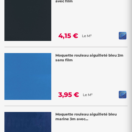
avec film
4,15 €
Le M²
Moquette rouleau aiguilleté bleu 2m
sans film
3,95 €
Le M²
Moquette rouleau aiguilleté bleu
marine 3m avec...