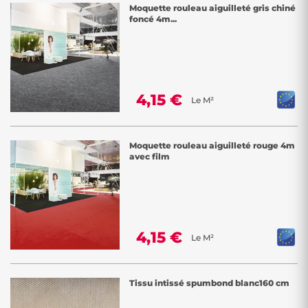
Moquette rouleau aiguilleté gris chiné
foncé 4m...
4,15 €
Le M²
Moquette rouleau aiguilleté rouge 4m
avec film
4,15 €
Le M²
Tissu intissé spumbond blanc160 cm