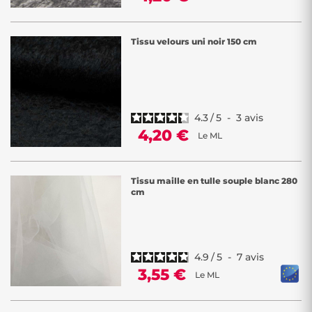
Tissu velours uni noir 150 cm
4.3
/
5
-
3
avis
4,20 €
Le ML
Tissu maille en tulle souple blanc 280
cm
4.9
/
5
-
7
avis
3,55 €
Le ML