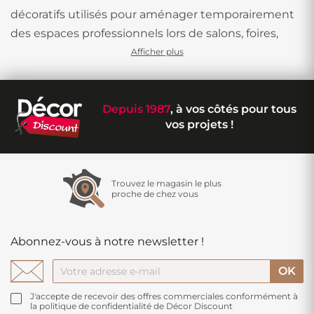
décoratifs utilisés pour aménager temporairement
des espaces professionnels lors de salons, foires,
expositions ou stands. Ces produits doivent
Afficher plus
répondre à des critères spécifiques : installation
rapide, esthétique professionnelle, résistance au
Depuis 1987
, à vos côtés pour tous
passage intensif et conformité aux normes de
vos projets !
sécurité.
Moquette événementielle : la solution
classique
Trouvez le magasin le plus
proche de chez vous
La
moquette événementielle
constitue le
revêtement de sol le plus utilisé dans le secteur
Abonnez-vous à notre newsletter !
professionnel. Conçue pour un usage temporaire
intensif, elle permet de couvrir rapidement de
grandes surfaces tout en offrant un rendu soigné.
J'accepte de recevoir des offres commerciales conformément à
la politique de confidentialité de Décor Discount