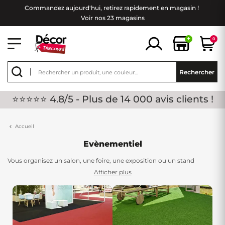
Commandez aujourd'hui, retirez rapidement en magasin !
Voir nos 23 magasins
+
0
Rechercher
⭐⭐⭐⭐⭐ 4.8/5 - Plus de 14 000 avis clients !
Accueil
Evènementiel
Vous organisez un salon, une foire, une exposition ou un stand
professionnel ? Découvrez notre gamme complète d'équipements
Afficher plus
événementiels spécialement sélectionnés pour les professionnels de
l'événementiel. De la
moquette événementielle
aux
gazons
synthétiques de couleur
, en passant par les
tissus décoratifs
, les
murs végétaux artificiels
et les
tasseaux de bois
, nous vous
proposons tous les revêtements nécessaires pour créer des espaces