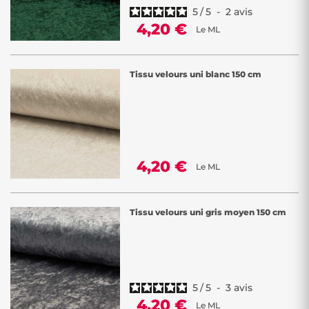
5
/
5
-
2
avis
4,20 €
Le ML
Tissu velours uni blanc 150 cm
4,20 €
Le ML
Tissu velours uni gris moyen 150 cm
5
/
5
-
3
avis
4,20 €
Le ML