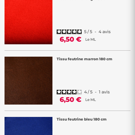
5
/
5
-
4
avis
6,50 €
Le ML
Tissu feutrine marron 180 cm
4
/
5
-
1
avis
6,50 €
Le ML
Tissu feutrine bleu 180 cm