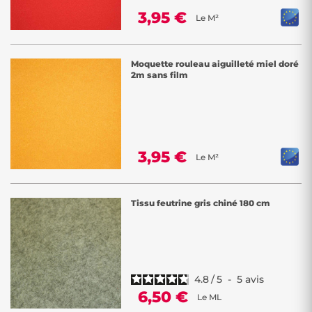
3,95 €
Le M²
Moquette rouleau aiguilleté miel doré
2m sans film
3,95 €
Le M²
Tissu feutrine gris chiné 180 cm
4.8
/
5
-
5
avis
6,50 €
Le ML