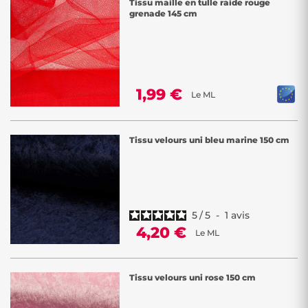
Tissu maille en tulle raide rouge
grenade 145 cm
1,99 €
Le ML
Tissu velours uni bleu marine 150 cm
5
/
5
-
1
avis
4,20 €
Le ML
Tissu velours uni rose 150 cm