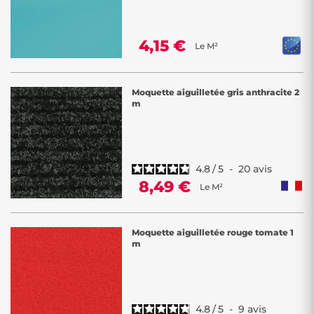
4,15 €
Le M²
Moquette aiguilletée gris anthracite 2
m
4.8
/
5
-
20
avis
8,49 €
Le M²
Moquette aiguilletée rouge tomate 1
m
4.8
/
5
-
9
avis