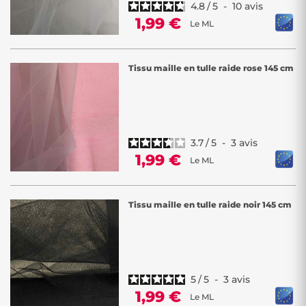
4.8
/
5
-
10
avis
1,99 €
Le ML
Tissu maille en tulle raide rose 145 cm
3.7
/
5
-
3
avis
1,99 €
Le ML
Tissu maille en tulle raide noir 145 cm
5
/
5
-
3
avis
1,99 €
Le ML