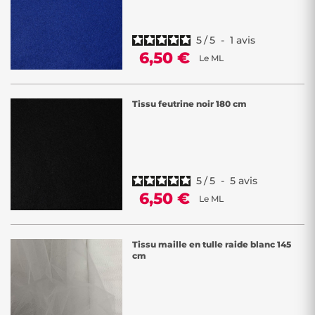
5
/
5
-
1
avis
6,50 €
Le ML
Tissu feutrine noir 180 cm
5
/
5
-
5
avis
6,50 €
Le ML
Tissu maille en tulle raide blanc 145
cm