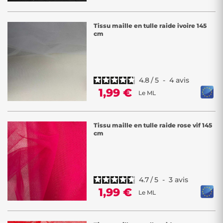
Tissu maille en tulle raide ivoire 145
cm
4.8
/
5
-
4
avis
1,99 €
Le ML
Tissu maille en tulle raide rose vif 145
cm
4.7
/
5
-
3
avis
1,99 €
Le ML