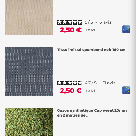
5
/
5
-
6
avis
2,50 €
Le ML
Tissu intissé spumbond noir 160 cm
4.7
/
5
-
11
avis
2,50 €
Le ML
Gazon synthétique Cap event 20mm
en 2 mètres de...