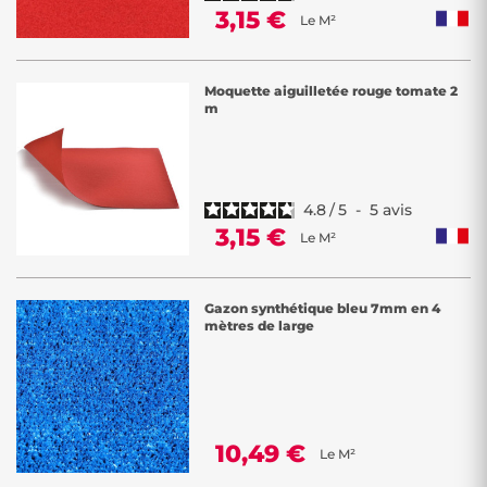
3,15 €
Le M²
Moquette aiguilletée rouge tomate 2
m
4.8
/
5
-
5
avis
3,15 €
Le M²
Gazon synthétique bleu 7mm en 4
mètres de large
10,49 €
Le M²