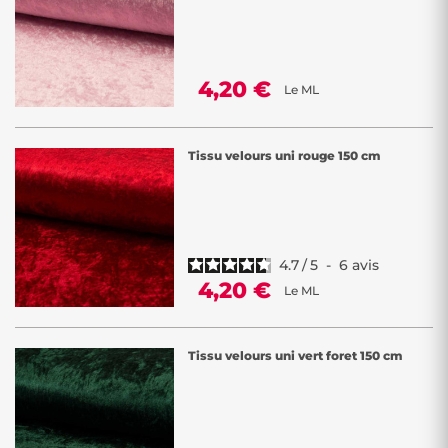
4,20 €
Le ML
Tissu velours uni rouge 150 cm
4.7
/
5
-
6
avis
4,20 €
Le ML
Tissu velours uni vert foret 150 cm