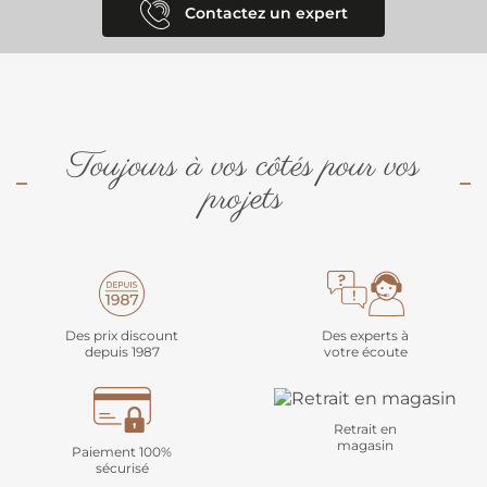
Contactez un expert
Toujours à vos côtés pour vos
projets
Des prix discount
Des experts à
depuis 1987
votre écoute
Retrait en
magasin
Paiement 100%
sécurisé