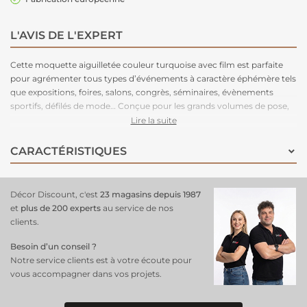
L'AVIS DE L'EXPERT
Cette moquette aiguilletée couleur turquoise avec film est parfaite
pour agrémenter tous types d’événements à caractère éphémère tels
que expositions, foires, salons, congrès, séminaires, évènements
sportifs, défilés de mode… Conçue pour les grands volumes de pose,
cette moquette est légère à manipuler, facile à couper, rapide à poser
Lire la suite
et adhère très bien aux adhésifs double-face. Très stable, cette
moquette peut être posée en bord à bord ou en superposé. Parce
CARACTÉRISTIQUES
que le respect de l’environnement est la priorité de notre fabriquant
depuis de nombreuses années. C'est une moquette 100% recyclable,
permettant un recyclage total après l’événement.
Décor Discount, c'est
23 magasins depuis 1987
et
plus de 200 experts
au service de nos
clients.
Besoin d’un conseil ?
Notre service clients est à votre écoute pour
vous accompagner dans vos projets.