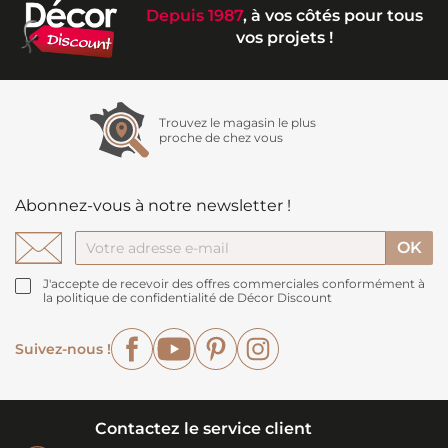
Depuis 1987
, à vos côtés pour tous
vos projets !
Trouvez le magasin le plus
proche de chez vous
Abonnez-vous à notre newsletter !
J'accepte de recevoir des offres commerciales conformément à
la politique de confidentialité de Décor Discount
Facebook
YouTube
Pinterest
Instagram
Suivez-nous !
Contactez le service client