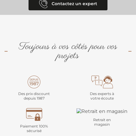
Contactez un expert
Toujours à vos côtés pour vos
projets
Des prix discount
Des experts à
depuis 1987
votre écoute
Retrait en
magasin
Paiement 100%
sécurisé