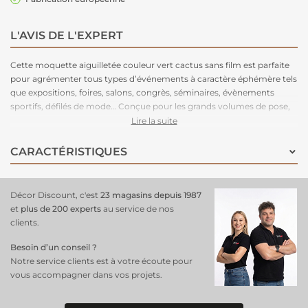
L'AVIS DE L'EXPERT
Cette moquette aiguilletée couleur vert cactus sans film est parfaite
pour agrémenter tous types d’événements à caractère éphémère tels
que expositions, foires, salons, congrès, séminaires, évènements
sportifs, défilés de mode… Conçue pour les grands volumes de pose,
cette moquette est légère à manipuler, facile à couper, rapide à poser
Lire la suite
et adhère très bien aux adhésifs double-face. Très stable, cette
moquette peut être posée en bord à bord ou en superposé. Parce
CARACTÉRISTIQUES
que le respect de l’environnement est la priorité de notre fabriquant
depuis de nombreuses années. C'est une moquette 100% recyclable,
permettant un recyclage total après l’événement.
Décor Discount, c'est
23 magasins depuis 1987
et
plus de 200 experts
au service de nos
clients.
Besoin d’un conseil ?
Notre service clients est à votre écoute pour
vous accompagner dans vos projets.