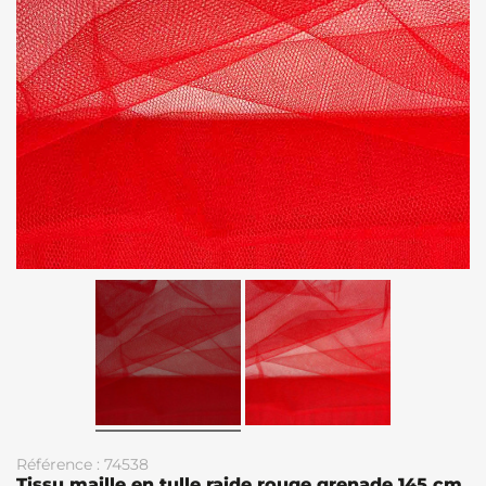
Référence : 74538
Tissu maille en tulle raide rouge grenade 145 cm