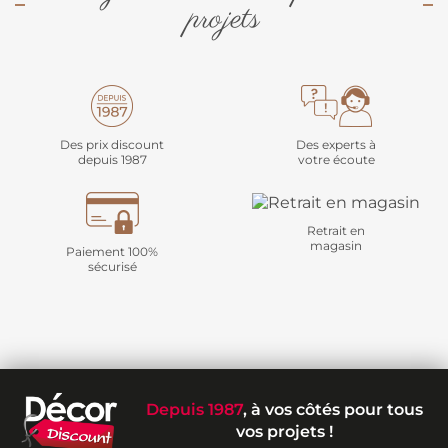
projets
Des prix discount
Des experts à
depuis 1987
votre écoute
Retrait en
magasin
Paiement 100%
sécurisé
Depuis 1987
, à vos côtés pour tous
vos projets !