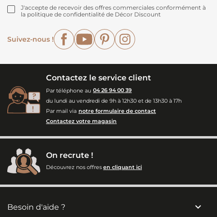
J'accepte de recevoir des offres commerciales conformément à
la politique de confidentialité de Décor Discount
Facebook
YouTube
Pinterest
Instagram
Suivez-nous !
Contactez le service client
Par téléphone au
04 26 94 00 39
du lundi au vendredi de 9h à 12h30 et de 13h30 à 17h
Par mail via
notre formulaire de contact
Contactez votre magasin
On recrute !
Découvrez nos offres
en cliquant ici

Besoin d'aide ?