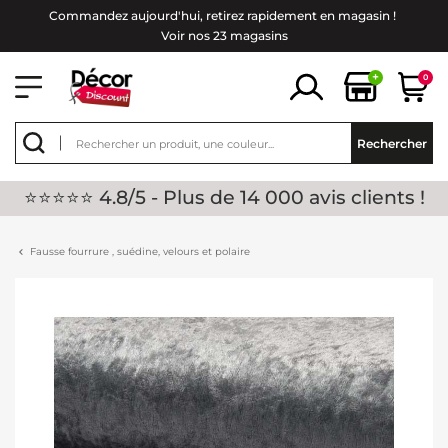
Commandez aujourd'hui, retirez rapidement en magasin !
Voir nos 23 magasins
+
0
Rechercher
⭐⭐⭐⭐⭐ 4.8/5 - Plus de 14 000 avis clients !
Fausse fourrure , suédine, velours et polaire