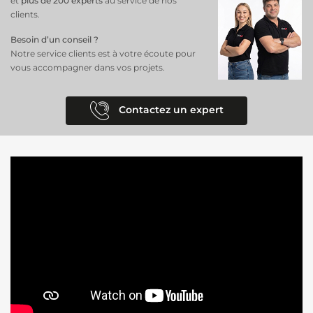
et
plus de 200 experts
au service de nos
Facile à entretenir et résistant aux intempéries
clients.
Besoin d’un conseil ?
Notre service clients est à votre écoute pour
vous accompagner dans vos projets.
Contactez un expert