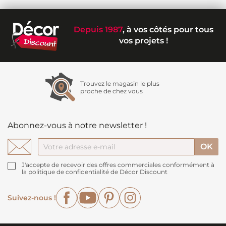
Depuis 1987
, à vos côtés pour tous
vos projets !
Trouvez le magasin le plus
proche de chez vous
Abonnez-vous à notre newsletter !
J'accepte de recevoir des offres commerciales conformément à
la politique de confidentialité de Décor Discount
Facebook
YouTube
Pinterest
Instagram
Suivez-nous !