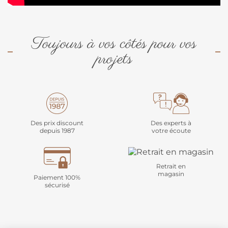
Toujours à vos côtés pour vos
projets
Des prix discount
Des experts à
depuis 1987
votre écoute
Retrait en
magasin
Paiement 100%
sécurisé