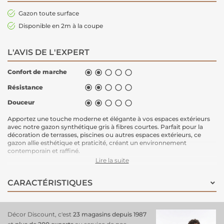
Gazon toute surface
Disponible en 2m à la coupe
L'AVIS DE L'EXPERT
Confort de marche





Résistance





Douceur





Apportez une touche moderne et élégante à vos espaces extérieurs
avec notre
gazon synthétique gris
à fibres courtes. Parfait pour la
décoration de terrasses, piscines ou autres espaces extérieurs, ce
gazon allie esthétique et praticité, créant un environnement
contemporain et raffiné.
Ce gazon est également disponible en largeur de 2m à la coupe pour
Lire la suite
mieux s'adapter à vos besoins. Que ce soit pour habiller une terrasse
ou aménager autour d'une piscine, il apporte un aspect soigné tout
CARACTÉRISTIQUES
en étant facile à entretenir.
Caractéristiques :
Gazon synthétique gris à fibres courtes
Idéal pour décoration de terrasses, piscines, etc.
Décor Discount, c'est
23 magasins depuis 1987
Disponible en rouleau largeur de 2m à la coupe