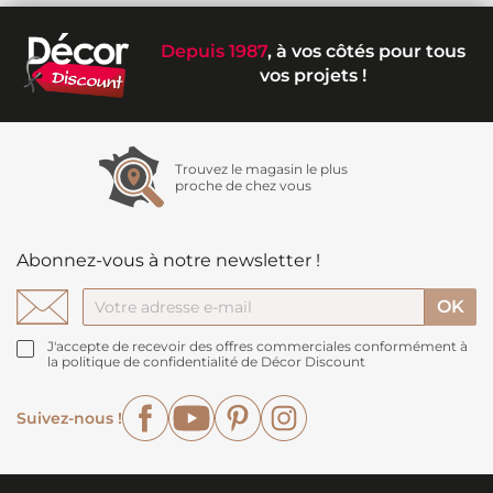
Depuis 1987
, à vos côtés pour tous
vos projets !
Trouvez le magasin le plus
proche de chez vous
Abonnez-vous à notre newsletter !
J'accepte de recevoir des offres commerciales conformément à
la politique de confidentialité de Décor Discount
Facebook
YouTube
Pinterest
Instagram
Suivez-nous !