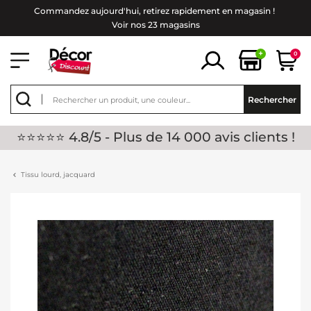
Commandez aujourd'hui, retirez rapidement en magasin !
Voir nos 23 magasins
+
0
Rechercher
⭐⭐⭐⭐⭐ 4.8/5 - Plus de 14 000 avis clients !
Tissu lourd, jacquard