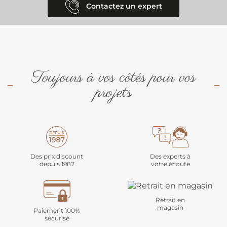
Contactez un expert
Toujours à vos côtés pour vos
projets
Des prix discount
Des experts à
depuis 1987
votre écoute
Retrait en
magasin
Paiement 100%
sécurisé