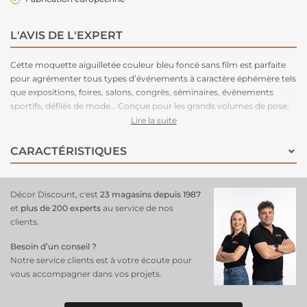
L'AVIS DE L'EXPERT
Cette moquette aiguilletée couleur bleu foncé sans film est parfaite
pour agrémenter tous types d’événements à caractère éphémère tels
que expositions, foires, salons, congrès, séminaires, évènements
sportifs, défilés de mode… Conçue pour les grands volumes de pose,
cette moquette est légère à manipuler, facile à couper, rapide à poser
Lire la suite
et adhère très bien aux adhésifs double-face. Très stable, cette
moquette peut être posée en bord à bord ou en superposé. Parce
CARACTÉRISTIQUES
que le respect de l’environnement est la priorité de notre fabriquant
depuis de nombreuses années. C'est une moquette 100% recyclable,
permettant un recyclage total après l’événement.
Décor Discount, c'est
23 magasins depuis 1987
et
plus de 200 experts
au service de nos
clients.
Besoin d’un conseil ?
Notre service clients est à votre écoute pour
vous accompagner dans vos projets.