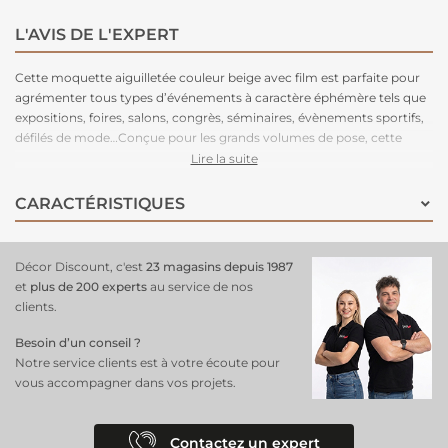
L'AVIS DE L'EXPERT
Cette moquette aiguilletée couleur beige avec film est parfaite pour
agrémenter tous types d’événements à caractère éphémère tels que
expositions, foires, salons, congrès, séminaires, évènements sportifs,
défilés de mode…Conçue pour les grands volumes de pose, cette
moquette est légère à manipuler, facile à couper, rapide à poser et
Lire la suite
adhère très bien aux adhésifs double-face. Très stable, cette
moquette peut être posée en bord à bord ou en superposé. Parce
CARACTÉRISTIQUES
que le respect de l’environnement est la priorité de notre fabriquant
depuis de nombreuses années. C'est une moquette 100% recyclable,
permettant un recyclage total après l’événement.
Décor Discount, c'est
23 magasins depuis 1987
et
plus de 200 experts
au service de nos
clients.
Besoin d’un conseil ?
Notre service clients est à votre écoute pour
vous accompagner dans vos projets.
Contactez un expert