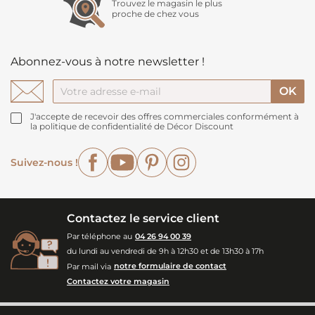
Trouvez le magasin le plus
proche de chez vous
Abonnez-vous à notre newsletter !
J'accepte de recevoir des offres commerciales conformément à
la politique de confidentialité de Décor Discount
Facebook
YouTube
Pinterest
Instagram
Suivez-nous !
Contactez le service client
Par téléphone au
04 26 94 00 39
du lundi au vendredi de 9h à 12h30 et de 13h30 à 17h
Par mail via
notre formulaire de contact
Contactez votre magasin