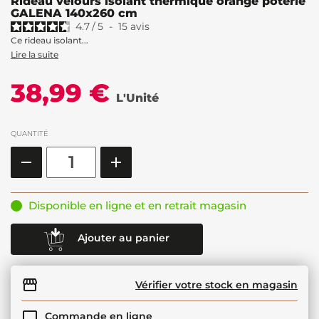
Rideau velours isolant thermique orange poterie
GALENA 140x260 cm
4.7
/
5
-
15
avis
Ce rideau isolant...
Lire la suite
38,99 €
L'Unité
QUANTITÉ
Disponible en ligne et en retrait magasin
Ajouter au panier
Vérifier votre stock en magasin
Commande en ligne