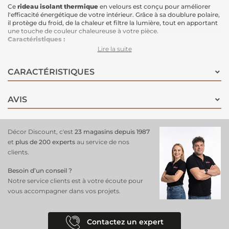
Ce
rideau isolant thermique
en velours est conçu pour améliorer
l'efficacité énergétique de votre intérieur. Grâce à sa doublure polaire,
il protège du froid, de la chaleur et filtre la lumière, tout en apportant
une touche de couleur chaleureuse à votre pièce.
Caractéristiques :
Dimensions :
140x260 cm
Lire la suite
Doublure :
Polaire
Gain thermique :
+2.1°C pour un meilleur confort
CARACTÉRISTIQUES
Économie d'énergie :
Protège contre le froid en hiver et la chaleur en
été
Protection de la lumière :
Filtre efficacement la lumière extérieure
Couleur :
Orange Poterie, une teinte chaleureuse pour votre intérieur
AVIS
Décor Discount, c'est
23 magasins depuis 1987
et
plus de 200 experts
au service de nos
clients.
Besoin d’un conseil ?
Notre service clients est à votre écoute pour
vous accompagner dans vos projets.
Contactez un expert