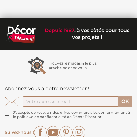
Depuis 1987
, à vos côtés pour tous
vos projets !
Trouvez le magasin le plus
proche de chez vous
Abonnez-vous à notre newsletter !
J'accepte de recevoir des offres commerciales conformément à
la politique de confidentialité de Décor Discount
Facebook
YouTube
Pinterest
Instagram
Suivez-nous !