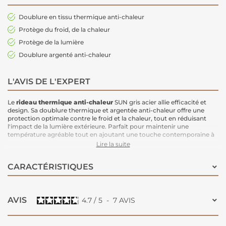
Doublure en tissu thermique anti-chaleur
Protège du froid, de la chaleur
Protège de la lumière
Doublure argenté anti-chaleur
L'AVIS DE L'EXPERT
Le
rideau thermique anti-chaleur
SUN gris acier allie efficacité et
design. Sa doublure thermique et argentée anti-chaleur offre une
protection optimale contre le froid et la chaleur, tout en réduisant
l'impact de la lumière extérieure. Parfait pour maintenir une
température agréable tout en ajoutant une touche contemporaine à
votre intérieur.
Lire la suite
Caractéristiques :
Dimensions :
140x250 cm
CARACTÉRISTIQUES
Doublure :
Thermique avec envers argenté anti-chaleur
Protection thermique :
Protège du froid en hiver et de la chaleur en
été
Protection de la lumière :
Filtrage efficace de la lumière extérieure
Couleur :
Gris Acier, une teinte moderne et élégante
AVIS
4.7
/
5
-
7
AVIS