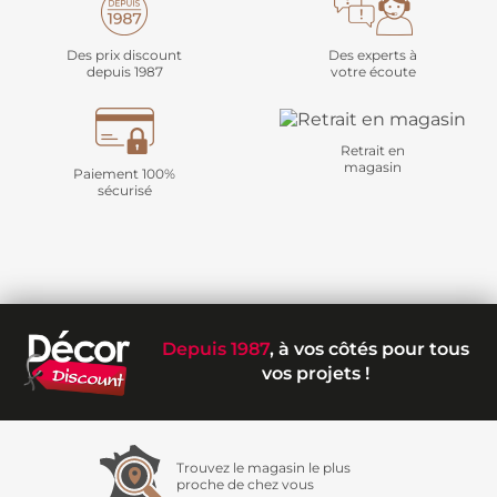
Des prix discount
Des experts à
depuis 1987
votre écoute
Retrait en
magasin
Paiement 100%
sécurisé
Depuis 1987
, à vos côtés pour tous
vos projets !
Trouvez le magasin le plus
proche de chez vous