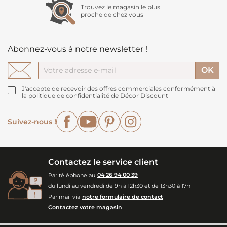
Trouvez le magasin le plus
proche de chez vous
Abonnez-vous à notre newsletter !
J'accepte de recevoir des offres commerciales conformément à
la politique de confidentialité de Décor Discount
Facebook
YouTube
Pinterest
Instagram
Suivez-nous !
Contactez le service client
Par téléphone au
04 26 94 00 39
du lundi au vendredi de 9h à 12h30 et de 13h30 à 17h
Par mail via
notre formulaire de contact
Contactez votre magasin