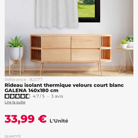
Référence : 82077
Rideau isolant thermique velours court blanc
GALENA 140x180 cm
4.7
/
5
-
3
avis
Lire la suite
33,99 €
L'Unité
QUANTITÉ