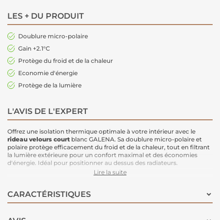
LES + DU PRODUIT
Doublure micro-polaire
Gain +2.1°C
Protège du froid et de la chaleur
Economie d'énergie
Protège de la lumière
L'AVIS DE L'EXPERT
Offrez une isolation thermique optimale à votre intérieur avec le
rideau velours court
blanc GALENA. Sa doublure micro-polaire et
polaire protège efficacement du froid et de la chaleur, tout en filtrant
la lumière extérieure pour un confort maximal et des économies
d'énergie. Idéal pour positionner au dessus des radiateurs.
Caractéristiques :
Lire la suite
Dimensions :
140x180 cm
Doublure :
Micro-polaire et polaire pour une isolation renforcée
CARACTÉRISTIQUES
Gain thermique :
+2.1°C pour un confort accru
Économie d'énergie :
Protège du froid en hiver et de la chaleur en
été
Protection de la lumière :
Filtrage efficace de la lumière extérieure