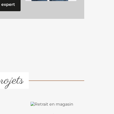
 expert
rojets