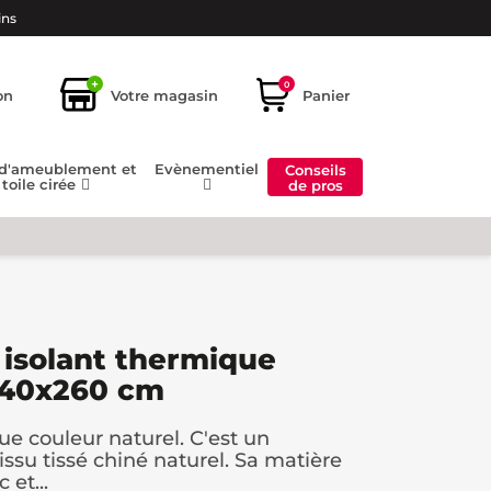
ins
+
0
on
Votre magasin
Panier
 d'ameublement et
Evènementiel
Conseils
toile cirée
de pros
isolant thermique
 140x260 cm
ue couleur naturel. C'est un
ssu tissé chiné naturel. Sa matière
 et...