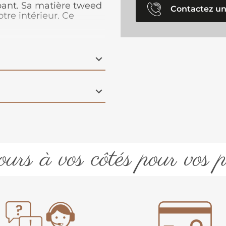
bant. Sa matière tweed
Contactez un
re intérieur. Ce
era du chaud comme du
urs à vos côtés pour vos p