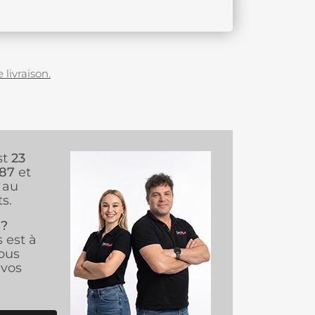
 livraison.
st
23
987
et
au
s.
 ?
s est à
ous
vos