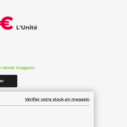
 €
L'Unité
n retrait magasin
er
Vérifier votre stock en magasin