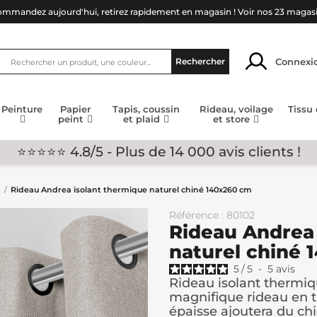
mmandez aujourd'hui, retirez rapidement en magasin !
Voir nos 23 magas
Connexi
Rechercher
Peinture
Papier
Tapis, coussin
Rideau, voilage
Tissu
peint
et plaid
et store
⭐⭐⭐⭐⭐ 4.8/5 - Plus de 14 000 avis clients !
e
Rideau Andrea isolant thermique naturel chiné 140x260 cm
Référence : 80102
Rideau Andrea 
naturel chiné
5
/
5
-
5
avis
Rideau isolant thermiq
magnifique rideau en ti
épaisse ajoutera du chic