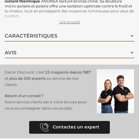
isolant thermique
ANDREA texturé bronze chiné. Sa doublure
micro-polaire et polaire offre une isolation optimale contre le froid et
la chaleur, tout en protégeant des nuisances lumineuses pour plus de
confort.
Caractéristiques :
Lire la suite
Dimensions :
140x260 cm
Doublure :
Micro-polaire et polaire pour une isolation renforcée
CARACTÉRISTIQUES
Protection thermique :
Protège du froid en hiver et de la chaleur en
été
Économie d'énergie :
Contribue à des économies d'énergie toute
l'année
AVIS
Protection de la lumière :
Filtrage efficace de la lumière extérieure
Couleur :
Bronze Chiné, une teinte élégante et intemporelle avec
texture
Décor Discount, c'est
23 magasins depuis 1987
et
plus de 200 experts
au service de nos
clients.
Besoin d’un conseil ?
Notre service clients est à votre écoute pour
vous accompagner dans vos projets.
Contactez un expert