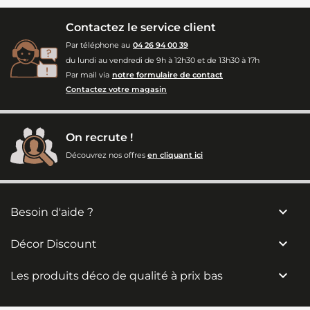
Contactez le service client
Par téléphone au
04 26 94 00 39
du lundi au vendredi de 9h à 12h30 et de 13h30 à 17h
Par mail via
notre formulaire de contact
Contactez votre magasin
On recrute !
Découvrez nos offres
en cliquant ici

Besoin d'aide ?

Décor Discount

Les produits déco de qualité à prix bas