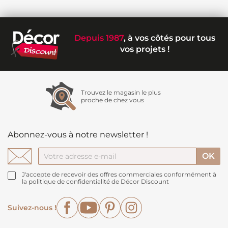
Depuis 1987
, à vos côtés pour tous
vos projets !
Trouvez le magasin le plus
proche de chez vous
Abonnez-vous à notre newsletter !
J'accepte de recevoir des offres commerciales conformément à
la politique de confidentialité de Décor Discount
Facebook
YouTube
Pinterest
Instagram
Suivez-nous !