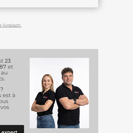
 livraison.
st
23
987
et
au
s.
 ?
s est à
ous
vos
 expert