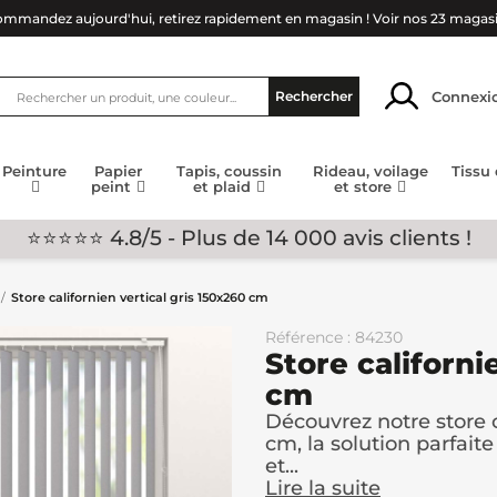
mmandez aujourd'hui, retirez rapidement en magasin !
Voir nos 23 magas
Connexi
Rechercher
Peinture
Papier
Tapis, coussin
Rideau, voilage
Tissu
peint
et plaid
et store
⭐⭐⭐⭐⭐ 4.8/5 - Plus de 14 000 avis clients !
Store californien vertical gris 150x260 cm
Référence : 84230
Store californi
cm
Découvrez notre store c
cm, la solution parfai
et...
Lire la suite