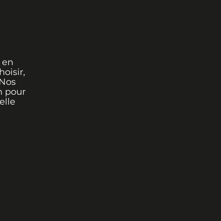
 en
oisir,
 Nos
n pour
elle