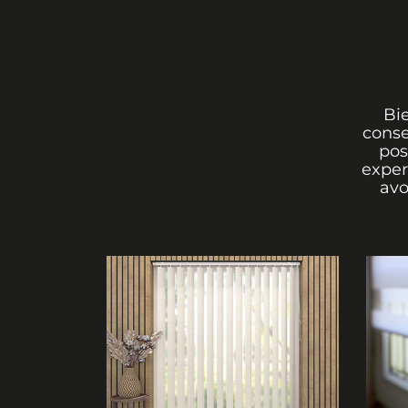
Bi
conse
pos
exper
avo