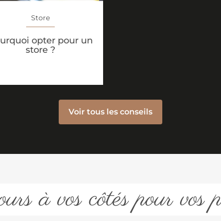
Store
urquoi opter pour un
store ?
Voir tous les conseils
urs à vos côtés pour vos p