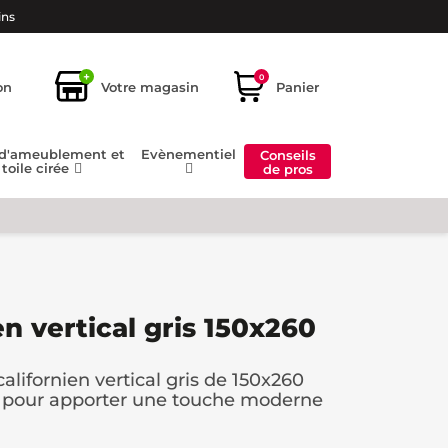
ins
+
0
on
Votre magasin
Panier
 d'ameublement et
Evènementiel
Conseils
toile cirée
de pros
en vertical gris 150x260
alifornien vertical gris de 150x260
te pour apporter une touche moderne