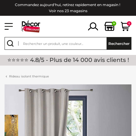
Commandez aujourd'hui, retirez rapidement en magasin !
Voir nos 23 magasins
+
0
Rechercher
⭐⭐⭐⭐⭐ 4.8/5 - Plus de 14 000 avis clients !
Rideau isolant thermique