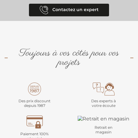
Contactez un expert
Toujours à vos côtés pour vos
projets
Des prix discount
Des experts à
depuis 1987
votre écoute
Retrait en
magasin
Paiement 100%