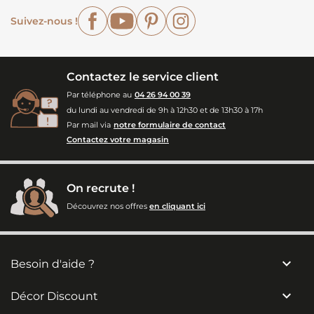
Facebook
YouTube
Pinterest
Instagram
Suivez-nous !
Contactez le service client
Par téléphone au
04 26 94 00 39
du lundi au vendredi de 9h à 12h30 et de 13h30 à 17h
Par mail via
notre formulaire de contact
Contactez votre magasin
On recrute !
Découvrez nos offres
en cliquant ici

Besoin d'aide ?

Décor Discount