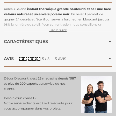
Rideau Galena
isolant thermique grande hauteur bi face : une face
velours naturel et un envers polaire noir
. En hiver il permet de
gagner 2,1 degrés et l'été, il conserve la fraicheur en bloquant jusqu'à
98% la lumière du soleil. Pour son entretien nous conseillons un
lavage à 30 degrés maximum, pas de chlorage, un nettoyage à sec,
Lire la suite
pas de séchage en tambour et un repassage à l'envers à fer moyen.
CARACTÉRISTIQUES
AVIS
5
/
5
-
5
AVIS
Décor Discount, c'est
23 magasins depuis 1987
et
plus de 200 experts
au service de nos
clients.
Besoin d’un conseil ?
Notre service clients est à votre écoute pour
vous accompagner dans vos projets.