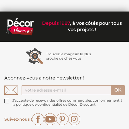
Depuis 1987
, à vos côtés pour tous
vos projets !
Trouvez le magasin le plus
proche de chez vous
Abonnez-vous à notre newsletter !
J'accepte de recevoir des offres commerciales conformément à
la politique de confidentialité de Décor Discount
Facebook
YouTube
Pinterest
Instagram
Suivez-nous !