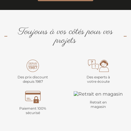
Toujours à vos côtés pour vos
projets
Des prix discount
Des experts à
depuis 1987
votre écoute
Retrait en
magasin
Paiement 100%
sécurisé