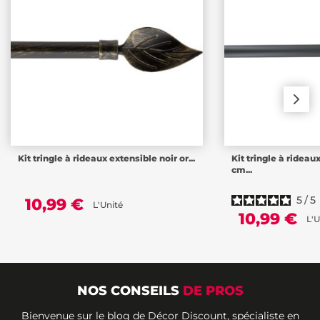
Kit tringle à rideaux extensible noir or...
Kit tringle à rideau
cm...
5
/
5
10,99 €
L'Unité
10,99 €
L'U
NOS CONSEILS
DE PROS
Bienvenue sur le blog de Décor Discount, spécialiste en