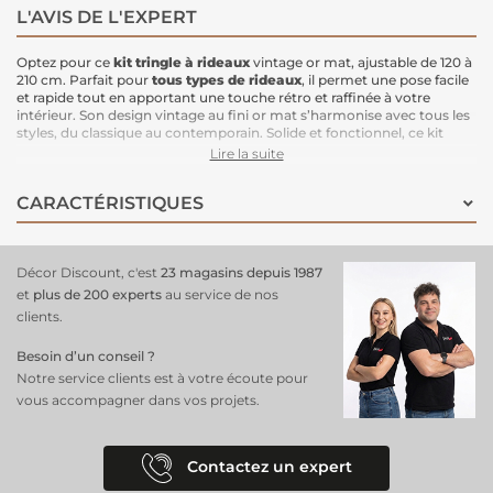
L'AVIS DE L'EXPERT
Optez pour ce
kit tringle à rideaux
vintage or mat, ajustable de 120 à
210 cm. Parfait pour
tous types de rideaux
, il permet une pose facile
et rapide tout en apportant une touche rétro et raffinée à votre
intérieur. Son design vintage au fini or mat s’harmonise avec tous les
styles, du classique au contemporain. Solide et fonctionnel, ce kit
assure stabilité et durabilité, même pour des rideaux de taille
Lire la suite
moyenne à grande.
CARACTÉRISTIQUES
Décor Discount, c'est
23 magasins depuis 1987
et
plus de 200 experts
au service de nos
clients.
Besoin d’un conseil ?
Notre service clients est à votre écoute pour
vous accompagner dans vos projets.
Contactez un expert