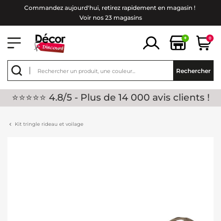
Commandez aujourd'hui, retirez rapidement en magasin !
Voir nos 23 magasins
+
0
Rechercher
⭐⭐⭐⭐⭐ 4.8/5 - Plus de 14 000 avis clients !
Kit tringle rideau et voilage