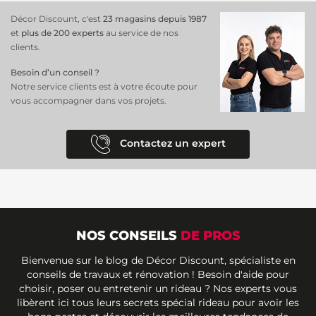
Décor Discount, c'est
23 magasins depuis 1987
et
plus de 200 experts
au service de nos
clients.
Besoin d’un conseil ?
Notre service clients est à votre écoute pour
vous accompagner dans vos projets.
Contactez un expert
NOS CONSEILS
DE PROS
Bienvenue sur le blog de Décor Discount, spécialiste en
conseils de travaux et rénovation ! Besoin d'aide pour
choisir, poser ou entretenir un rideau ? Nos experts vous
libèrent ici tous leurs secrets spécial rideau pour avoir les