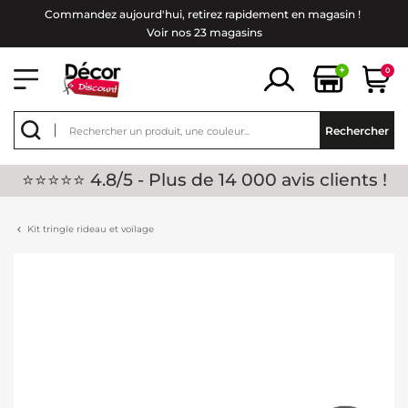
Commandez aujourd'hui, retirez rapidement en magasin !
Voir nos 23 magasins
+
0
Rechercher
⭐⭐⭐⭐⭐ 4.8/5 - Plus de 14 000 avis clients !
Kit tringle rideau et voilage