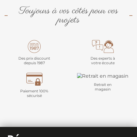
Toujours à vos côtés pour vos
projets
Des prix discount
Des experts à
depuis 1987
votre écoute
Retrait en
magasin
Paiement 100%
sécurisé