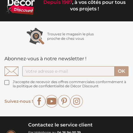
Depuis 1987
, à vos côtés pour tous
vos projets !
Trouvez le magasin le plus
proche de chez vous
Abonnez-vous à notre newsletter !
J'accepte de recevoir des offres commerciales conformément à
la politique de confidentialité de Décor Discount
Facebook
YouTube
Pinterest
Instagram
Suivez-nous !
Contactez le service client
Par téléphone au
04 26 94 00 39