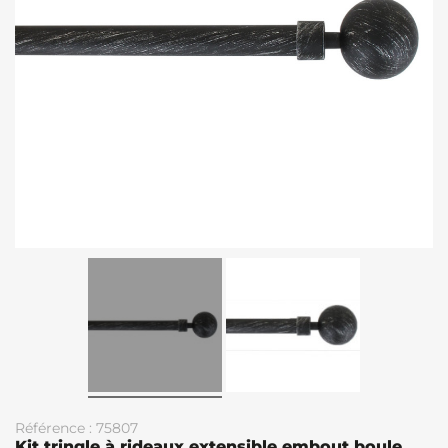
Référence : 75807
Kit tringle à rideaux extensible embout boule