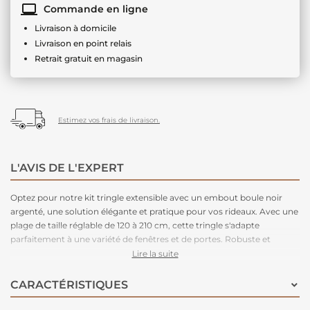
Commande en ligne
Livraison à domicile
Livraison en point relais
Retrait gratuit en magasin
Estimez vos frais de livraison.
L'AVIS DE L'EXPERT
Optez pour notre kit tringle extensible avec un embout boule noir
argenté, une solution élégante et pratique pour vos rideaux. Avec une
plage de taille réglable de 120 à 210 cm, cette tringle s'adapte
parfaitement à une variété de fenêtres et de portes. Robuste et
durable, ce kit tringle est parfait pour suspendre vos rideaux avec
Lire la suite
style et facilité. Donnez une touche finale à votre décor avec notre kit
tringle extensible embout boule noir argenté.
CARACTÉRISTIQUES
Conçu pour supporter facilement des
rideaux thermiques
lourds.