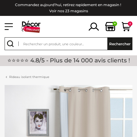
Commandez aujourd'hui, retirez rapidement en magasin !
Voir nos 23 magasins
+
0
Rechercher
⭐⭐⭐⭐⭐ 4.8/5 - Plus de 14 000 avis clients !
Rideau isolant thermique