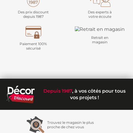
Des prix discount
Des experts à
depuis 1987
votre écoute
Retrait en
magasin
Paiement 100%
sécurisé
Depuis 1987
, à vos côtés pour tous
vos projets !
Trouvez le magasin le plus
proche de chez vous