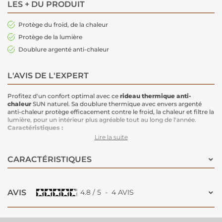
LES + DU PRODUIT
Protège du froid, de la chaleur
Protège de la lumière
Doublure argenté anti-chaleur
L'AVIS DE L'EXPERT
Profitez d'un confort optimal avec ce
rideau thermique anti-
chaleur
SUN naturel. Sa doublure thermique avec envers argenté
anti-chaleur protège efficacement contre le froid, la chaleur et filtre la
lumière, pour un intérieur plus agréable tout au long de l'année.
Caractéristiques :
Dimensions :
140x250 cm
Lire la suite
Doublure :
Thermique avec envers argenté anti-chaleur
Protection thermique :
Protège du froid en hiver et de la chaleur en
CARACTÉRISTIQUES
été
Protection de la lumière :
Filtrage efficace de la lumière extérieure
Couleur :
Naturel, une teinte douce et élégante pour votre intérieur
AVIS
4.8
/
5
-
4
AVIS