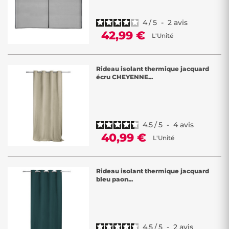
4
/
5
-
2
avis
42,99 €
L'Unité
Rideau isolant thermique jacquard
écru CHEYENNE...
4.5
/
5
-
4
avis
40,99 €
L'Unité
Rideau isolant thermique jacquard
bleu paon...
4.5
/
5
-
2
avis