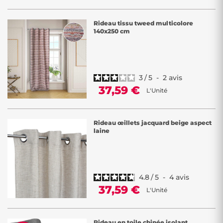
Rideau tissu tweed multicolore
140x250 cm
3
/
5
-
2
avis
37,59 €
L'Unité
Rideau œillets jacquard beige aspect
laine
4.8
/
5
-
4
avis
37,59 €
L'Unité
Rideau en toile chinée isolant