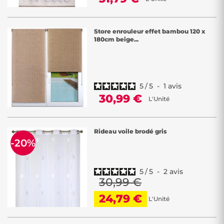
Store enrouleur effet bambou 120 x
180cm beige...
5
/
5
-
1
avis
30,99 €
L'Unité
Rideau voile brodé gris
-20%
5
/
5
-
2
avis
30,99 €
24,79 €
L'Unité