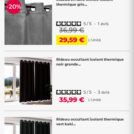
thermique gris...
-20%
5
/
5
-
1
avis
36,99 €
29,59 €
L'Unité
Rideau occultant isolant thermique
noir grande...
5
/
5
-
3
avis
35,99 €
L'Unité
Rideau occultant isolant thermique
vert kaki...