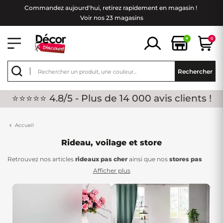
Commandez aujourd'hui, retirez rapidement en magasin !
Voir nos 23 magasins
+
0
Rechercher
⭐⭐⭐⭐⭐ 4.8/5 - Plus de 14 000 avis clients !
Accueil
Rideau, voilage et store
Retrouvez nos articles
rideaux pas cher
ainsi que nos
stores pas
cher
chez Décor Discount. Ces produits sont des accessoires décos
Afficher plus
faciles à poser qui habillent en un clin d'œil une pièce ! Ils permettent
ainsi de créer l'ambiance de la pièce en fonction de leurs matières :
Les
voilages
pour une lumière douce et tamisante, les rideaux
occultant pour occulter la lumière, les rideaux thermique pour se