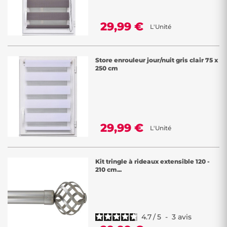
29,99 €
L'Unité
Store enrouleur jour/nuit gris clair 75 x
250 cm
29,99 €
L'Unité
Kit tringle à rideaux extensible 120 -
210 cm...
4.7
/
5
-
3
avis