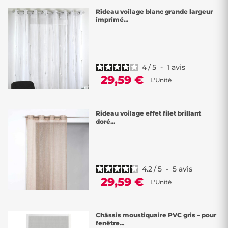
Rideau voilage blanc grande largeur
imprimé...
4
/
5
-
1
avis
29,59 €
L'Unité
Rideau voilage effet filet brillant
doré...
4.2
/
5
-
5
avis
29,59 €
L'Unité
Châssis moustiquaire PVC gris – pour
fenêtre...