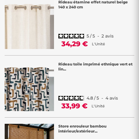
Rideau étamine effet naturel beige
140 x 240 cm
5
/
5
-
2
avis
34,29 €
L'Unité
Rideau toile imprimé ethnique vert et
lin...
4.8
/
5
-
4
avis
33,99 €
L'Unité
Store enrouleur bambou
intérieur/extérieur...