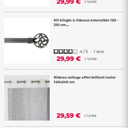
29,99 €
L'Unité
Kit tringle à rideaux extensible 120 -
210 cm...
4
/
5
-
1
avis
29,99 €
L'Unité
Rideau voilage effet brillant ivoire
140x240 cm
29,59 €
L'Unité