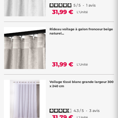
5
/
5
-
1
avis
31,99 €
L'Unité
Rideau voilage à galon fronceur beige
naturel...
31,99 €
L'Unité
Voilage tissé blanc grande largeur 300
x 240 cm
4.3
/
5
-
3
avis
31,79 €
L'Unité