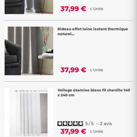
37,99 €
L'Unité
Rideau effet laine isolant thermique
naturel...
37,99 €
L'Unité
Voilage étamine blanc fil chenille 140
x 240 cm
5
/
5
-
2
avis
37,99 €
L'Unité