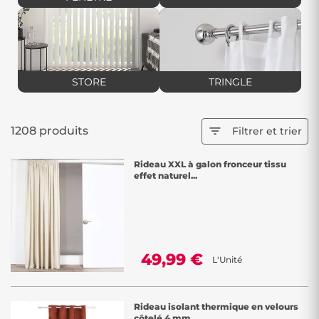
votre choix parmi notre large sélection chez Décor Discount et
embellissez votre maison
avec style grâce à nos rideaux et stores !
STORE
TRINGLE
1208 produits

Filtrer et trier
Rideau XXL à galon fronceur tissu
effet naturel...
49,99 €
L'Unité
Rideau isolant thermique en velours
côtelé 4 mm...