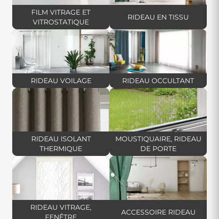
protéger du chaud ou du froid.
FILM VITRAGE ET
RIDEAU EN TISSU
VITROSTATIQUE
Explorez notre vaste
assortiment de rideaux
, stores et accessoires
d'installation chez Décor Discount. Découvrez une variété d'options
pour personnaliser vos fenêtres, décorer un mur ou même séparer
une pièce selon vos envies et besoins. Notre large sélection vous
permet de trouver des solutions esthétiques et fonctionnelles pour
chaque espace de votre maison.
RIDEAU VOILAGE
RIDEAU OCCULTANT
Découvrez le
rideau pas cher
par excellence, ainsi qu'une large
gamme de
tringles à rideaux
. Que vous recherchiez un
rideau court
,
un
rideau grande largeur
, un
rideau bohème
, un
rideau vert d'eau
ou un
rideau gris clair
, vous trouverez le modèle idéal pour votre
intérieur ici !
RIDEAU ISOLANT
MOUSTIQUAIRE, RIDEAU
THERMIQUE
DE PORTE
Chez Décor Discount, nous mettons l'accent sur la diversité de nos
rideaux et stores, offrant des choix adaptés à tous les goûts et toutes
les exigences. Nos accessoires d'installation garantissent une pose
facile et sécurisée, simplifiant ainsi le processus d'embellissement de
vos espaces.
Nos produits apportent une
touche personnalisée à votre maison
.
RIDEAU VITRAGE,
N'attendez plus pour donner vie à vos idées de décoration. Faites
ACCESSOIRE RIDEAU
FENÊTRE