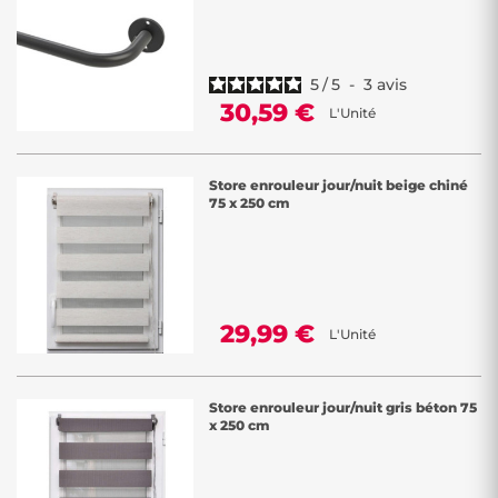
5
/
5
-
3
avis
30,59 €
L'Unité
Store enrouleur jour/nuit beige chiné
75 x 250 cm
29,99 €
L'Unité
Store enrouleur jour/nuit gris béton 75
x 250 cm