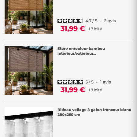
4.7
/
5
-
6
avis
31,99 €
L'Unité
Store enrouleur bambou
intérieur/extérieur...
5
/
5
-
1
avis
31,99 €
L'Unité
Rideau voilage à galon fronceur blanc
280x250 cm