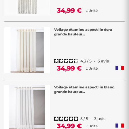
34,99 €
L'Unité
Voilage étamine aspect lin écru
grande hauteur...
4.3
/
5
-
3
avis
34,99 €
L'Unité
Voilage étamine aspect lin blanc
grande hauteur...
5
/
5
-
3
avis
34,99 €
L'Unité