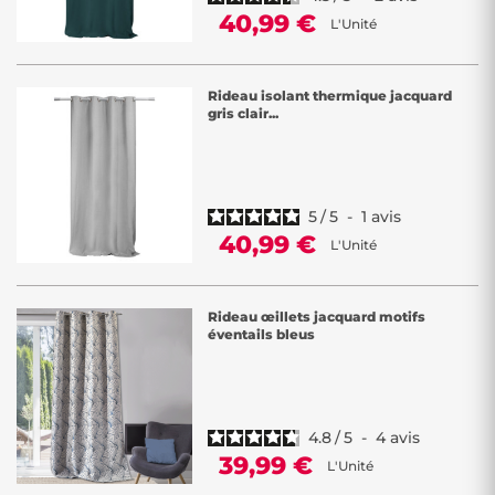
40,99 €
L'Unité
Rideau isolant thermique jacquard
gris clair...
5
/
5
-
1
avis
40,99 €
L'Unité
Rideau œillets jacquard motifs
éventails bleus
4.8
/
5
-
4
avis
39,99 €
L'Unité