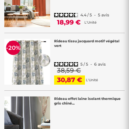
4.4
/
5
-
5
avis
18,99 €
L'Unité
Rideau tissu jacquard motif végétal
vert
-20%
5
/
5
-
6
avis
38,59 €
30,87 €
L'Unité
Rideau effet laine isolant thermique
gris chiné...