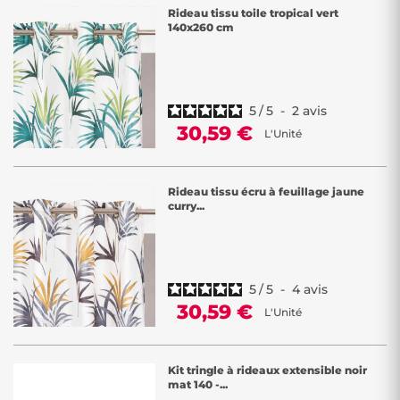
Rideau tissu toile tropical vert
140x260 cm
5
/
5
-
2
avis
30,59 €
L'Unité
Rideau tissu écru à feuillage jaune
curry...
5
/
5
-
4
avis
30,59 €
L'Unité
Kit tringle à rideaux extensible noir
mat 140 -...