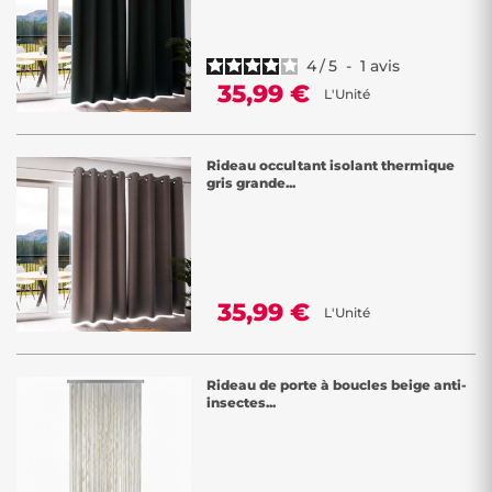
4
/
5
-
1
avis
35,99 €
L'Unité
Rideau occultant isolant thermique
gris grande...
35,99 €
L'Unité
Rideau de porte à boucles beige anti-
insectes...