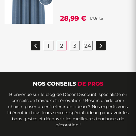
28,99 €
L'Unité


1
2
3
24
NOS CONSEILS
DE PROS
Bienvenue sur le blog de Décor Discount, spécialiste en
conseils de travaux et rénovation ! Besoin d'aide pour
choisir, poser ou entretenir un rideau ? Nos experts vous
libèrent ici tous leurs secrets spécial rideau pour avoir les
bons gestes et découvrir les meilleures tendances de
décoration !