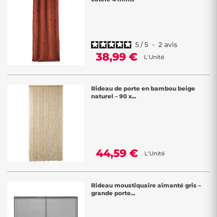
5
/
5
-
2
avis
38,99 €
L'Unité
Rideau de porte en bambou beige
naturel – 90 x...
44,59 €
L'Unité
Rideau moustiquaire aimanté gris –
grande porte...