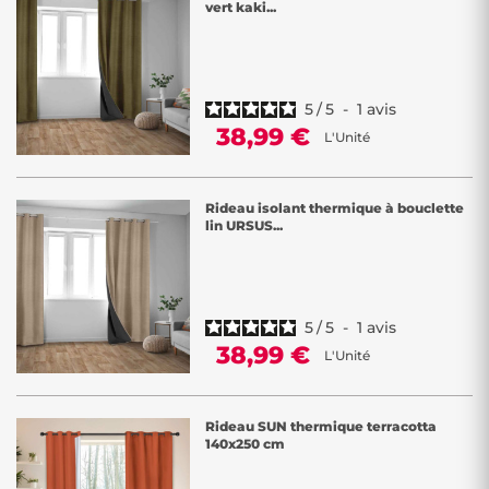
vert kaki...
5
/
5
-
1
avis
38,99 €
L'Unité
Rideau isolant thermique à bouclette
lin URSUS...
5
/
5
-
1
avis
38,99 €
L'Unité
Rideau SUN thermique terracotta
140x250 cm