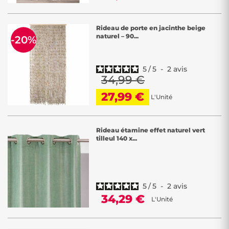
Rideau de porte en jacinthe beige
naturel – 90...
-20%
5
/
5
-
2
avis
34,99 €
27,99 €
L'Unité
Rideau étamine effet naturel vert
tilleul 140 x...
5
/
5
-
2
avis
34,29 €
L'Unité