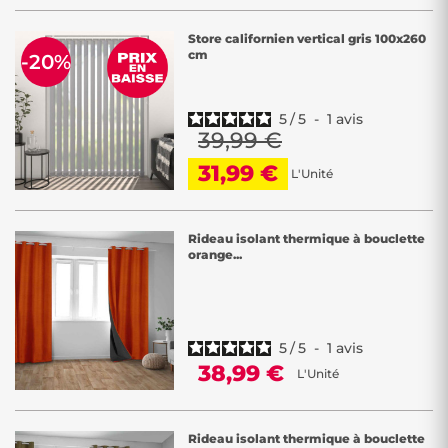
Store californien vertical gris 100x260
cm
-20%
5
/
5
-
1
avis
39,99 €
31,99 €
L'Unité
Rideau isolant thermique à bouclette
orange...
5
/
5
-
1
avis
38,99 €
L'Unité
Rideau isolant thermique à bouclette