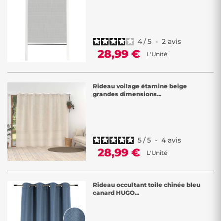
4
/
5
-
2
avis
28,99 €
L'Unité
Rideau voilage étamine beige
grandes dimensions...
5
/
5
-
4
avis
28,99 €
L'Unité
Rideau occultant toile chinée bleu
canard HUGO...