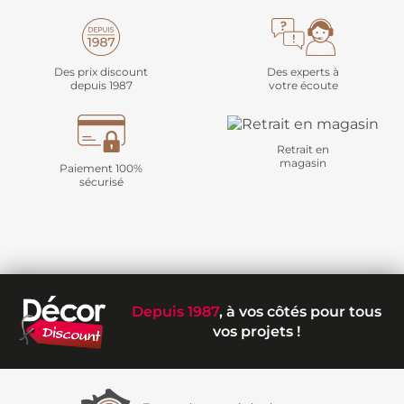
Des prix discount
Des experts à
depuis 1987
votre écoute
Retrait en
magasin
Paiement 100%
sécurisé
Depuis 1987
, à vos côtés pour tous
vos projets !