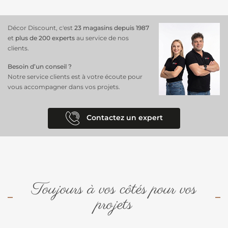
bambou combine à la fois fonctionnalité, esthétique et une touche de
nature pour sublimer votre décoration.
Découvrez également notre sélection de
moustiquaires et rideaux
Décor Discount, c'est
23 magasins depuis 1987
de porte
pour protéger efficacement vos portes et fenêtres des
et
plus de 200 experts
au service de nos
insectes.
clients.
Besoin d’un conseil ?
Notre service clients est à votre écoute pour
vous accompagner dans vos projets.
Contactez un expert
Toujours à vos côtés pour vos
projets