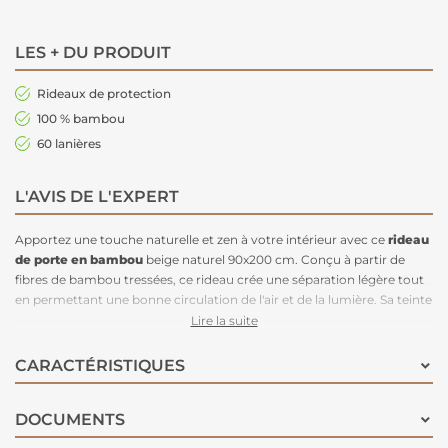
LES + DU PRODUIT
Rideaux de protection
100 % bambou
60 lanières
L'AVIS DE L'EXPERT
Apportez une touche naturelle et zen à votre intérieur avec ce
rideau
de porte
en bambou
beige naturel 90x200 cm. Conçu à partir de
fibres de bambou tressées, ce rideau crée une séparation légère tout
en permettant une bonne circulation de l'air et de la lumière. Sa teinte
beige naturel s’intègre harmonieusement dans tous les styles de
Lire la suite
décoration, qu’il soit moderne, rustique ou bohème, apportant une
ambiance chaleureuse et apaisante à votre espace. Avec ses
CARACTÉRISTIQUES
dimensions de 90x200 cm, il est parfait
pour habiller les portes
standards
ou les petites ouvertures, tout en étant
facile à installer
DOCUMENTS
grâce à son système de fixation simple. Idéal pour les entrées, les
portes-fenêtres ou les passages intérieurs, ce
rideau de porte
en