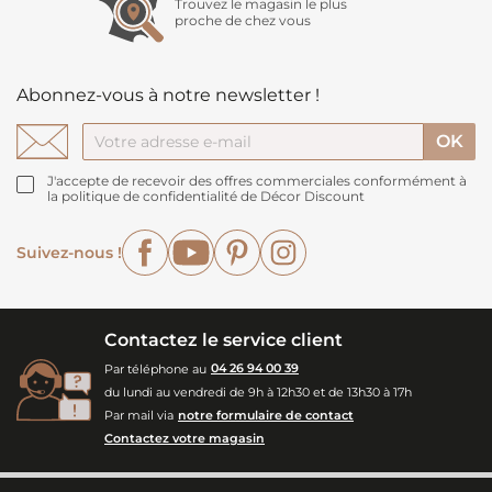
Trouvez le magasin le plus
proche de chez vous
Abonnez-vous à notre newsletter !
J'accepte de recevoir des offres commerciales conformément à
la politique de confidentialité de Décor Discount
Facebook
YouTube
Pinterest
Instagram
Suivez-nous !
Contactez le service client
Par téléphone au
04 26 94 00 39
du lundi au vendredi de 9h à 12h30 et de 13h30 à 17h
Par mail via
notre formulaire de contact
Contactez votre magasin