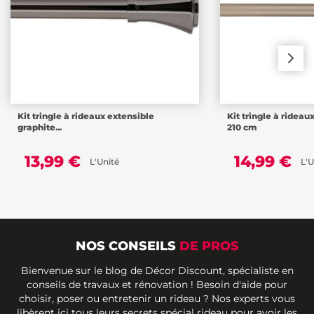
Kit tringle à rideaux extensible
Kit tringle à rideau
graphite...
210 cm
13,99 €
14,99 €
L'Unité
L'U
NOS CONSEILS
DE PROS
Bienvenue sur le blog de Décor Discount, spécialiste en
conseils de travaux et rénovation ! Besoin d'aide pour
choisir, poser ou entretenir un rideau ? Nos experts vous
libèrent ici tous leurs secrets spécial rideau pour avoir les