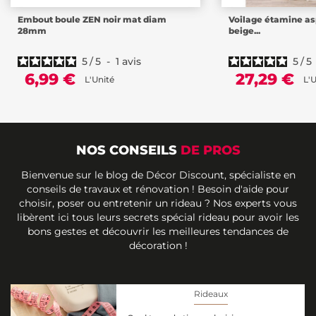
Embout boule ZEN noir mat diam
Voilage étamine aspe
28mm
beige...
5
/
5
-
1
avis
5
/
5
6,99 €
27,29 €
L'Unité
L'U
NOS CONSEILS
DE PROS
Bienvenue sur le blog de Décor Discount, spécialiste en
conseils de travaux et rénovation ! Besoin d'aide pour
choisir, poser ou entretenir un rideau ? Nos experts vous
libèrent ici tous leurs secrets spécial rideau pour avoir les
bons gestes et découvrir les meilleures tendances de
décoration !
Rideaux