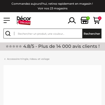
Commandez aujourd'hui, retirez rapidement en magasin !
Voir nos 23 magasins
+
0
Rechercher
⭐⭐⭐⭐⭐ 4.8/5 - Plus de 14 000 avis clients !
Accessoire tringle, rideau et voilage