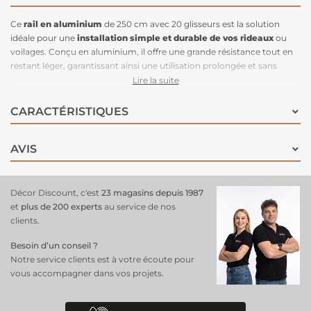
Ce
rail en aluminium
de 250 cm avec 20 glisseurs est la solution
idéale pour une
installation simple et durable de vos rideaux
ou
voilages. Conçu en aluminium, il offre une grande résistance tout en
restant léger, garantissant ainsi une utilisation prolongée et sans
soucis. Les 20 glisseurs inclus assurent un coulissement fluide et
Lire la suite
silencieux de vos rideaux, pour un confort optimal au quotidien. Avec
une longueur de 250 cm, ce rail est parfait pour les grandes fenêtres
CARACTÉRISTIQUES
ou les espaces nécessitant une barre plus longue. Sa finition sobre et
discrète s'intègre parfaitement à tous les styles d’intérieurs. Un choix
AVIS
pratique, fonctionnel et élégant pour sublimer votre espace.
Idéale pour le salon, ce rail est compatible avec des
rideaux
thermiques
pour une meilleure isolation thermique.
Décor Discount, c'est
23 magasins depuis 1987
et
plus de 200 experts
au service de nos
clients.
Besoin d’un conseil ?
Notre service clients est à votre écoute pour
vous accompagner dans vos projets.