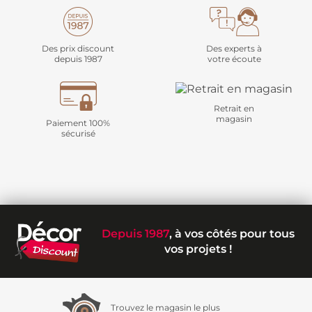
Des prix discount
Des experts à
depuis 1987
votre écoute
Retrait en
magasin
Paiement 100%
sécurisé
Depuis 1987
, à vos côtés pour tous
vos projets !
Trouvez le magasin le plus