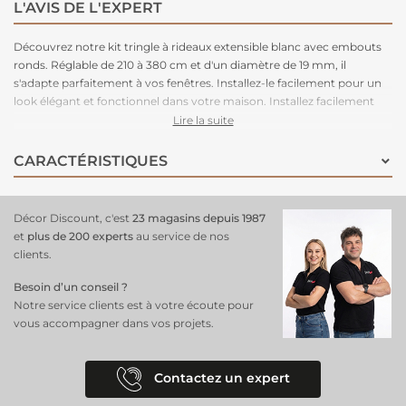
L'AVIS DE L'EXPERT
Découvrez notre kit tringle à rideaux extensible blanc avec embouts
ronds. Réglable de 210 à 380 cm et d'un diamètre de 19 mm, il
s'adapte parfaitement à vos fenêtres. Installez-le facilement pour un
look élégant et fonctionnel dans votre maison. Installez facilement
des
r
ideaux occultant
avec cette tringle, et bénéficiez d’une
Lire la suite
meilleure isolation thermique.
CARACTÉRISTIQUES
Décor Discount, c'est
23 magasins depuis 1987
et
plus de 200 experts
au service de nos
clients.
Besoin d’un conseil ?
Notre service clients est à votre écoute pour
vous accompagner dans vos projets.
Contactez un expert