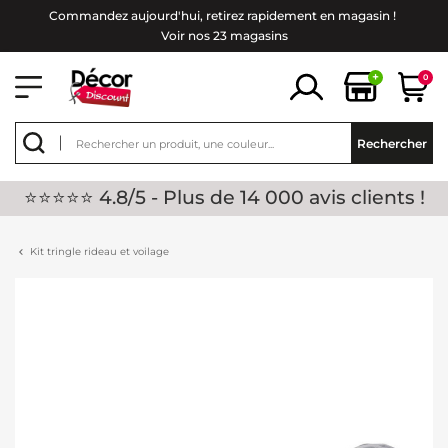
Commandez aujourd'hui, retirez rapidement en magasin !
Voir nos 23 magasins
+
0
Rechercher
⭐⭐⭐⭐⭐ 4.8/5 - Plus de 14 000 avis clients !
Kit tringle rideau et voilage