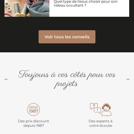
Quel type de tissus choisir pour son
rideau occultant ?
Voir tous les conseils
Toujours à vos côtés pour vos
projets
Des prix discount
Des experts à
depuis 1987
votre écoute