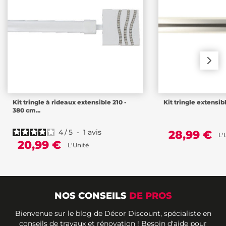
Kit tringle à rideaux extensible 210 -
Kit tringle extensibl
380 cm...
4
/
5
-
1
avis
28,99 €
L'
20,99 €
L'Unité
NOS CONSEILS
DE PROS
Bienvenue sur le blog de Décor Discount, spécialiste en
conseils de travaux et rénovation ! Besoin d'aide pour