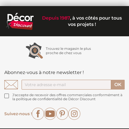
Depuis 1987
, à vos côtés pour tous
vos projets !
Trouvez le magasin le plus
proche de chez vous
Abonnez-vous à notre newsletter !
J'accepte de recevoir des offres commerciales conformément à
la politique de confidentialité de Décor Discount
Facebook
YouTube
Pinterest
Instagram
Suivez-nous !