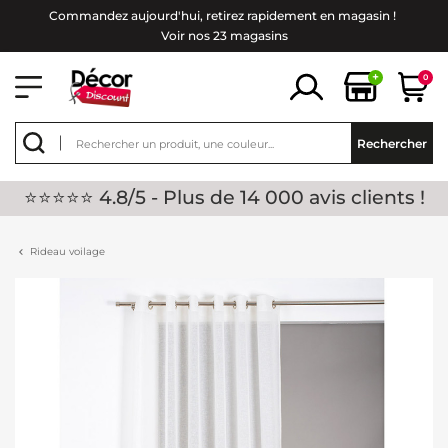
Commandez aujourd'hui, retirez rapidement en magasin !
Voir nos 23 magasins
+
0
Rechercher
⭐⭐⭐⭐⭐ 4.8/5 - Plus de 14 000 avis clients !
Rideau voilage