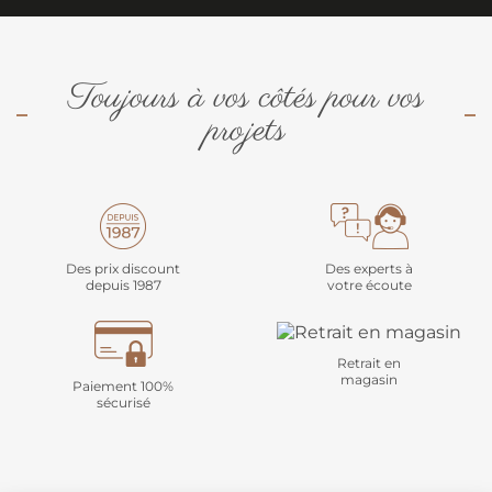
Toujours à vos côtés pour vos
projets
Des prix discount
Des experts à
depuis 1987
votre écoute
Retrait en
magasin
Paiement 100%
sécurisé