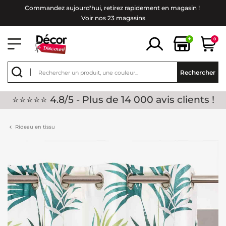
Commandez aujourd'hui, retirez rapidement en magasin !
Voir nos 23 magasins
+
0
Rechercher
⭐⭐⭐⭐⭐ 4.8/5 - Plus de 14 000 avis clients !
Rideau en tissu