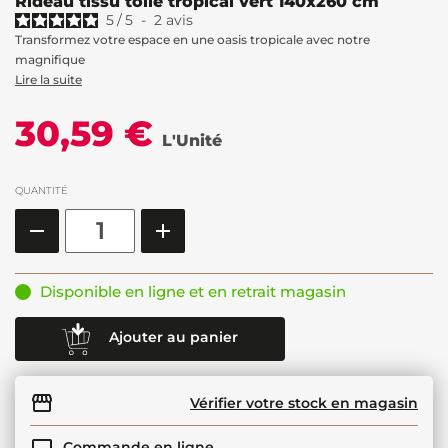
Rideau tissu toile tropical vert 140x260 cm
5
/
5
-
2
avis
Transformez votre espace en une oasis tropicale avec notre
magnifique
Lire la suite
30,59 €
L'Unité
QUANTITÉ
Disponible en ligne et en retrait magasin
Ajouter au panier
Vérifier votre stock en magasin
Commande en ligne