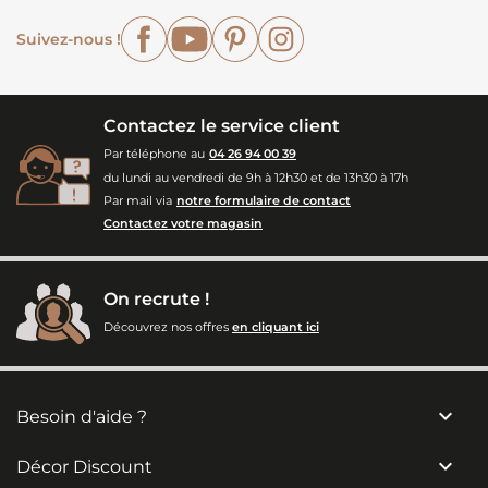
Facebook
YouTube
Pinterest
Instagram
Suivez-nous !
Contactez le service client
Par téléphone au
04 26 94 00 39
du lundi au vendredi de 9h à 12h30 et de 13h30 à 17h
Par mail via
notre formulaire de contact
Contactez votre magasin
On recrute !
Découvrez nos offres
en cliquant ici

Besoin d'aide ?

Décor Discount