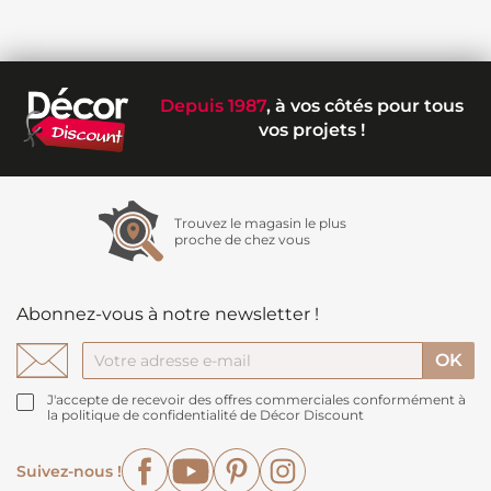
Depuis 1987
, à vos côtés pour tous
vos projets !
Trouvez le magasin le plus
proche de chez vous
Abonnez-vous à notre newsletter !
J'accepte de recevoir des offres commerciales conformément à
la politique de confidentialité de Décor Discount
Facebook
YouTube
Pinterest
Instagram
Suivez-nous !