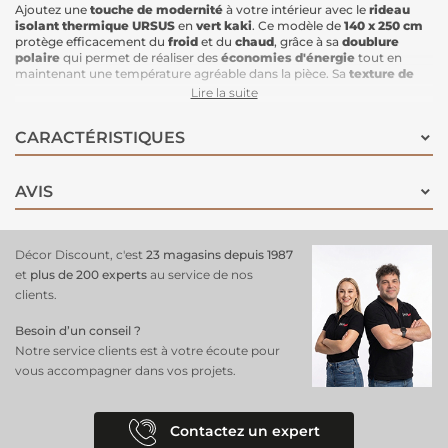
Ajoutez une
touche de modernité
à votre intérieur avec le
rideau
isolant thermique URSUS
en
vert kaki
. Ce modèle de
140 x 250 cm
protège efficacement du
froid
et du
chaud
, grâce à sa
doublure
polaire
qui permet de réaliser des
économies d'énergie
tout en
maintenant une température agréable dans la pièce. Sa
texture de
qualité
et son coloris
vert kaki
, un
produit tendance
, apportent à la
Lire la suite
fois confort et style à votre décoration.
Caractéristiques
:
CARACTÉRISTIQUES
Dimensions
: 140 x 250 cm
Couleur
: Vert kaki, bouclette
Finition
: Doublure polaire isolante
Propriétés
: Protège du
froid
et du
chaud
,
économies d’énergie
AVIS
Texture
: Douce et de qualité
Produit tendance
: Élégant et moderne, parfait pour tout intérieur
Ce
rideau isolant thermique
est idéal pour créer un espace
Décor Discount, c'est
23 magasins depuis 1987
confortable tout en apportant une touche de
tendance
à votre
et
plus de 200 experts
au service de nos
décoration intérieure.
clients.
Besoin d’un conseil ?
Notre service clients est à votre écoute pour
vous accompagner dans vos projets.
Contactez un expert