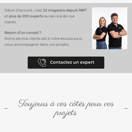
Ce
rideau isolant thermique
associe
fonctionnalité
et
esthétique
,
Décor Discount, c'est
23 magasins depuis 1987
pour créer un espace agréable tout en optimisant l’isolation
et
plus de 200 experts
au service de nos
thermique de votre intérieur.
clients.
Besoin d’un conseil ?
Notre service clients est à votre écoute pour
vous accompagner dans vos projets.
Contactez un expert
Toujours à vos côtés pour vos
projets