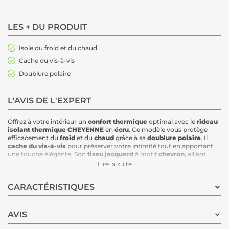
LES + DU PRODUIT
Isole du froid et du chaud
Cache du vis-à-vis
Doublure polaire
L'AVIS DE L'EXPERT
Offrez à votre intérieur un
confort thermique
optimal avec le
rideau
isolant thermique CHEYENNE
en
écru
. Ce modèle vous protège
efficacement du
froid
et du
chaud
grâce à sa
doublure polaire
. Il
cache du vis-à-vis
pour préserver votre intimité tout en apportant
une touche élégante. Son
tissu jacquard
à motif
chevron
, alliant
finitions
mates et brillantes
, ajoute une dimension esthétique
Lire la suite
unique à votre espace, créant une atmosphère chic et raffinée.
Caractéristiques
:
CARACTÉRISTIQUES
Dimensions
: 140 x 260 cm
Couleur
: Écru, jacquard
Finition
: Doublure polaire isolante
Propriétés
: Isole du
froid
et du
chaud
, protège du
vis-à-vis
AVIS
Design
: Tissu jacquard motif
chevron
, mélange de
mates et
brillantes