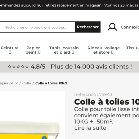
mmandez aujourd'hui, retirez rapidement en magasin !
Voir nos 23 magas
Connexi
Rechercher
Peinture
Papier
Tapis, coussin
Rideau, voilage
Tissu
peint
et plaid
et store
⭐⭐⭐⭐⭐ 4.8/5 - Plus de 14 000 avis clients !
apier peint
Colle
Colle à toiles 10KG
Référence : 75943
Colle à toiles 
Colle pour toile lisse in
convient également pour
10KG + -50m².
Lire la suite