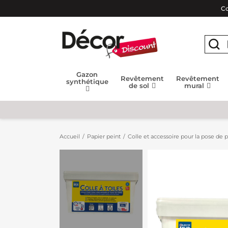
Co
Gazon
Revêtement
Revêtement
synthétique
de sol
mural
Accueil
Papier peint
Colle et accessoire pour la pose de p