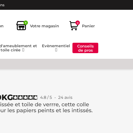
ins
+
0
on
Votre magasin
Panier
 d'ameublement et
Evènementiel
Conseils
toile cirée
de pros
10KG
4.8
/
5
-
24
avis
tissée et toile de verrre, cette colle
 les papiers peints et les intissés.