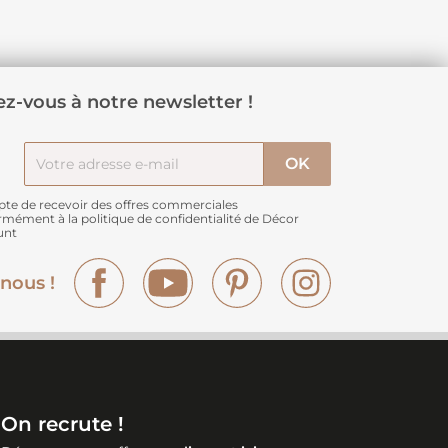
z-vous à notre newsletter !
pte de recevoir des offres commerciales
rmément à
la politique de confidentialité de Décor
unt
Facebook
YouTube
Pinterest
Instagram
nous !
On recrute !