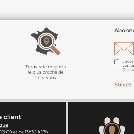
Abonne
J'acce
confo
Trouvez le magasin
Disco
le plus proche de
chez vous
Suivez-
 client
0 39
 12h30 et de 13h30 à 17h