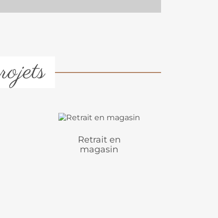
rojets
Retrait en
magasin