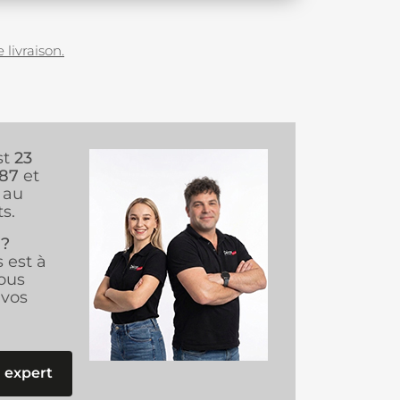
 livraison.
st
23
987
et
au
s.
 ?
s est à
ous
vos
 expert