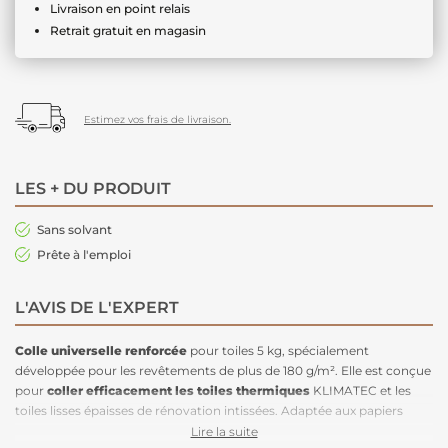
Livraison en point relais
Retrait gratuit en magasin
Estimez vos frais de livraison.
LES + DU PRODUIT
Sans solvant
Prête à l'emploi
L'AVIS DE L'EXPERT
Colle universelle renforcée
pour toiles 5 kg, spécialement
développée pour les revêtements de plus de 180 g/m². Elle est conçue
pour
coller efficacement les toiles thermiques
KLIMATEC et les
toiles lisses épaisses de rénovation intissées. Adaptée aux papiers
peints, aux intissés ainsi qu'aux toiles de verre, cette
colle est idéale
Lire la suite