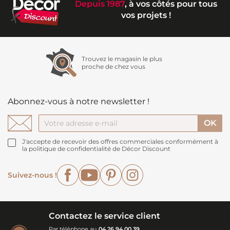
Depuis 1987
, à vos côtés pour tous
vos projets !
Trouvez le magasin le plus
proche de chez vous
Abonnez-vous à notre newsletter !
J'accepte de recevoir des offres commerciales conformément à
la politique de confidentialité de Décor Discount
Facebook
YouTube
Pinterest
Instagram
Suivez-nous !
Contactez le service client
Par téléphone au
04 26 94 00 39