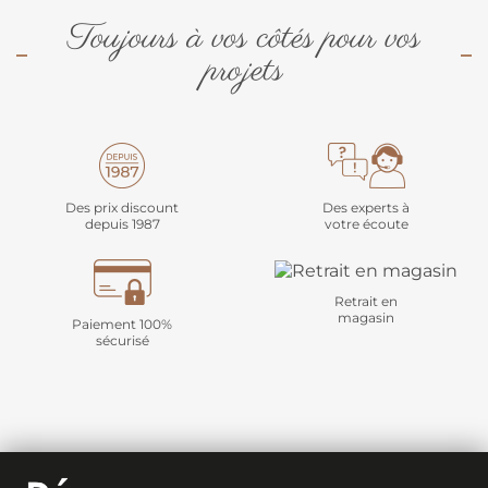
Toujours à vos côtés pour vos
projets
Des prix discount
Des experts à
depuis 1987
votre écoute
Retrait en
magasin
Paiement 100%
sécurisé