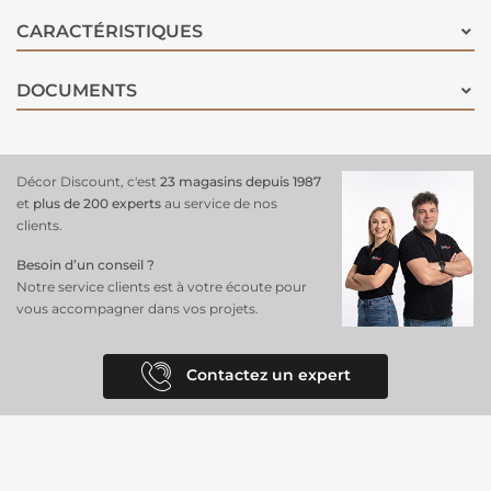
pour tous types de chantiers
nécessitant un collage complexe. Elle
garantit une résistance maximale et une adhérence optimale grâce à
CARACTÉRISTIQUES
sa haute concentration.
DOCUMENTS
Décor Discount, c'est
23 magasins depuis 1987
et
plus de 200 experts
au service de nos
clients.
Besoin d’un conseil ?
Notre service clients est à votre écoute pour
vous accompagner dans vos projets.
Contactez un expert