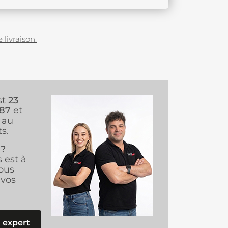
 livraison.
st
23
987
et
au
s.
 ?
s est à
ous
vos
 expert