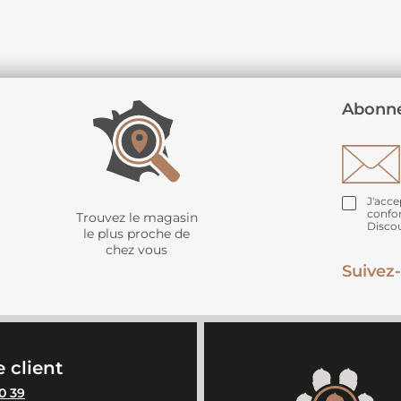
Abonne
J'acce
confo
Trouvez le magasin
Disco
le plus proche de
chez vous
Suivez-
 client
0 39