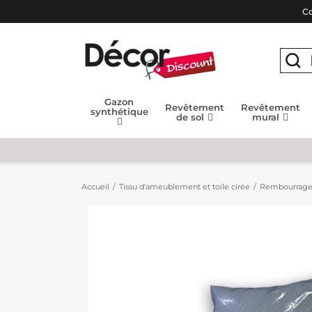
Co
Gazon
Revêtement
Revêtement
synthétique
de sol
mural
Accueil
Tissu d'ameublement et toile cirée
Rembourrage