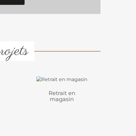
rojets
Retrait en
magasin