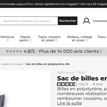
mmandez aujourd'hui, retirez rapidement en magasin !
Voir nos 23 magas
Connexi
Rechercher
Peinture
Papier
Tapis, coussin
Rideau, voilage
Tissu
peint
et plaid
et store
⭐⭐⭐⭐⭐ 4.8/5 - Plus de 14 000 avis clients !
 ouate et mousse
Sac de billes en polystyrène 40L
Référence : 71657
Sac de billes 
4.5
/
5
-
6
avis
Billes en polystyrène, p
nombreuses réalisatio
rembourrer coussins, orei
Lire la suite