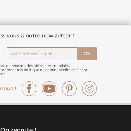
z-vous à notre newsletter !
pte de recevoir des offres commerciales
rmément à
la politique de confidentialité de Décor
unt
Facebook
YouTube
Pinterest
Instagram
nous !
On recrute !