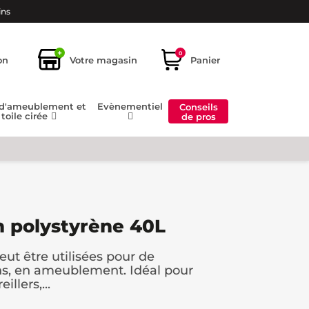
ins
+
0
on
Votre magasin
Panier
 d'ameublement et
Evènementiel
Conseils
toile cirée
de pros
en polystyrène 40L
eut être utilisées pour de
ns, en ameublement. Idéal pour
llers,...