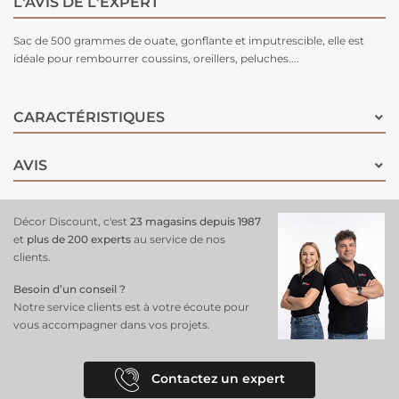
L'AVIS DE L'EXPERT
Sac de 500 grammes de ouate, gonflante et imputrescible, elle est
idéale pour rembourrer coussins, oreillers, peluches....
CARACTÉRISTIQUES
AVIS
Décor Discount, c'est
23 magasins depuis 1987
et
plus de 200 experts
au service de nos
clients.
Besoin d’un conseil ?
Notre service clients est à votre écoute pour
vous accompagner dans vos projets.
Contactez un expert