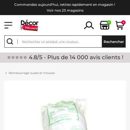
Commandez aujourd'hui, retirez rapidement en magasin !
Voir nos 23 magasins
+
0
Rechercher
⭐⭐⭐⭐⭐ 4.8/5 - Plus de 14 000 avis clients !
Rembourrage ouate et mousse