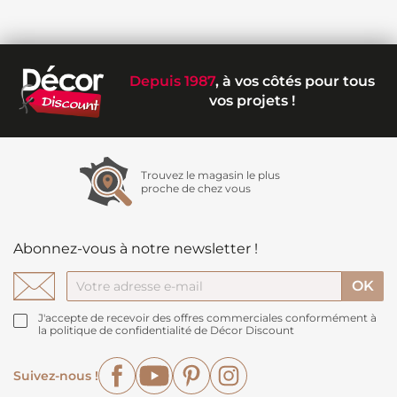
Depuis 1987
, à vos côtés pour tous
vos projets !
Trouvez le magasin le plus
proche de chez vous
Abonnez-vous à notre newsletter !
J'accepte de recevoir des offres commerciales conformément à
la politique de confidentialité de Décor Discount
Facebook
YouTube
Pinterest
Instagram
Suivez-nous !