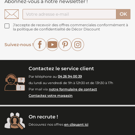
Abonnez-vous à notre newsletter !
J'accepte de recevoir des offres commerciales conformément à
la politique de confidentialité de Décor Discount
Facebook
YouTube
Pinterest
Instagram
Suivez-nous !
Contactez le service client
Par téléphone au
04 26 94 00 39
du lundi au vendredi de 9h à 12h30 et de 13h30 à 17h
Par mail via
notre formulaire de contact
Contactez votre magasin
On recrute !
Découvrez nos offres
en cliquant ici