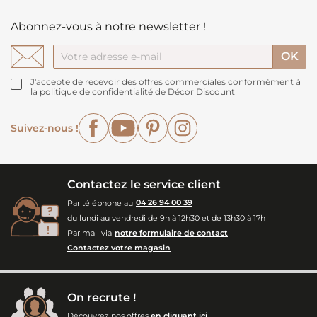
Abonnez-vous à notre newsletter !
J'accepte de recevoir des offres commerciales conformément à
la politique de confidentialité de Décor Discount
Facebook
YouTube
Pinterest
Instagram
Suivez-nous !
Contactez le service client
Par téléphone au
04 26 94 00 39
du lundi au vendredi de 9h à 12h30 et de 13h30 à 17h
Par mail via
notre formulaire de contact
Contactez votre magasin
On recrute !
Découvrez nos offres
en cliquant ici