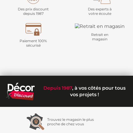
Des prix discount
Des experts à
depuis 1987
votre écoute
Retrait en
magasin
Paiement 100%
sécurisé
Depuis 1987
, à vos côtés pour tous
vos projets !
Trouvez le magasin le plus
proche de chez vous